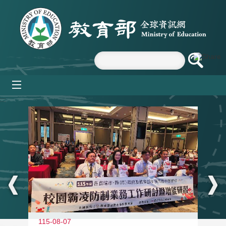
跳到主要內容區塊
mobile_menu
:::
115-08-07
11