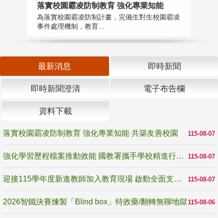
落實校園霸凌防制教育 強化專業知能
迎
為落實校園霸凌防制計畫，完備生對生校園霸凌
1
事件處理機制，教育...
數
最新消息
即時新聞
即時新聞澄清
電子布告欄
資料下載
落實校園霸凌防制教育 強化專業知能 共築友善校園
115-08-07
強化學習歷程檔案推動效能 國教署攜手學校精進行政與教學支持
115-08-07
迎接115學年度新進教師加入教育現場 啟動全面支持陪伴
115-08-07
2026智鐵決賽煉製「Blind box」特效藥/翻轉無聊地獄
115-08-06