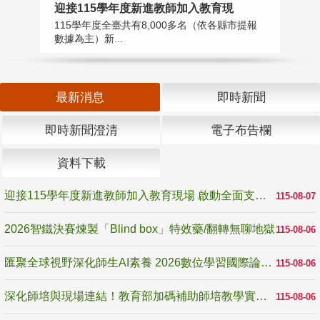
迎接115學年度新進教師加入教育現
2
115學年度全臺共有8,000多名（依各縣市提報
教
數據為主）新...
賽
最新消息
即時新聞
即時新聞澄清
電子布告欄
資料下載
迎接115學年度新進教師加入教育現場 啟動全面支持陪伴
115-08-07
2026智鐵決賽煉製「Blind box」特效藥/翻轉無聊地獄
115-08-06
匯聚全球視野深化師生AI素養 2026數位學習國際論壇高雄登場
115-08-06
深化師培與現場連結！教育部加碼補助師培教學實踐研究 10月師培國際研討會交流教學實踐經驗
115-08-06