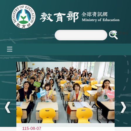
跳到主要內容區塊
mobile_menu
:::
115-08-07
11