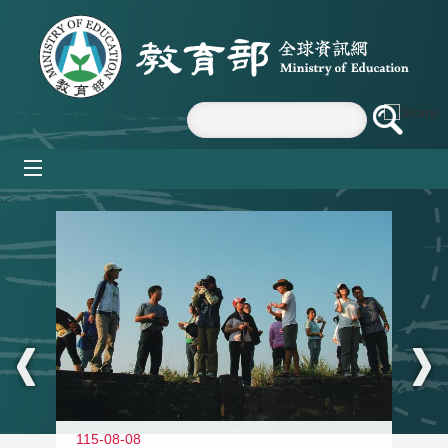
跳到主要內容區塊
mobile_menu
:::
11
115-08-08