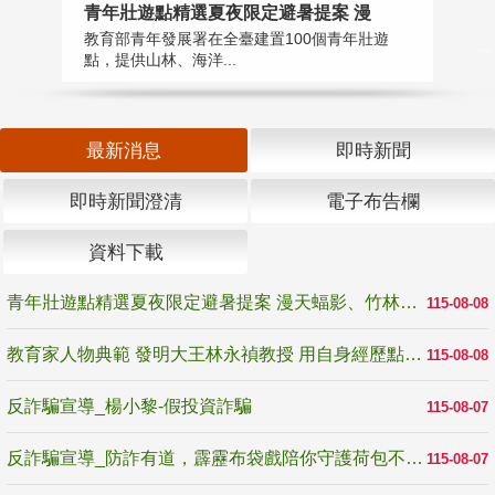
教
青年壯遊點精選夏夜限定避暑提案 漫
在
教育部青年發展署在全臺建置100個青年壯遊
譽
點，提供山林、海洋...
最新消息
即時新聞
即時新聞澄清
電子布告欄
資料下載
青年壯遊點精選夏夜限定避暑提案 漫天蝠影、竹林尋蛙、茶香夜觀 邀青年暮色出發
115-08-08
教育家人物典範 發明大王林永禎教授 用自身經歷點亮學生的路
115-08-08
反詐騙宣導_楊小黎-假投資詐騙
115-08-07
反詐騙宣導_防詐有道，霹靂布袋戲陪你守護荷包不受騙
115-08-07