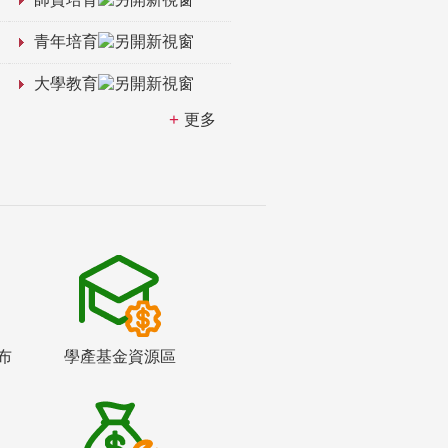
青年培育
大學教育
更多
布
學產基金資源區