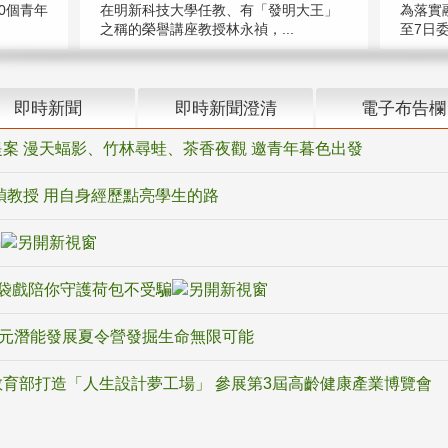
在明新科技大學任教、有「發明大王」
0個青年
為落實
之稱的榮譽講座教授林永禎，...
至7日委
即時新聞
即時新聞澄清
電子布告欄
案 漫天蝠影、竹林尋蛙、茶香夜觀 邀青年暮色出發
禎教授 用自身經歷點亮學生的路
騙
袋戲陪你守護荷包不受騙
多元潛能發展夏令營發掘生命無限可能
育部打造「人生設計夢工場」 參展第3屆高齡健康產業博覽會