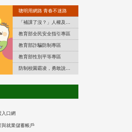
聰明用網路 青春不迷路
「補課了沒？」人權及轉型正義教育專區
教育部全民安全指引專區
教育部詐騙防制專區
教育部性別平等專區
防制校園霸凌，勇敢說出來！
習入口網
育與就業儲蓄帳戶