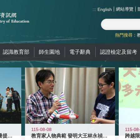
網站導覽
:::
English
熱門搜尋：
認識教育部
師生園地
電子辭典
認證檢定及留考
115-08-08
115-08
教育家人物典範 發明大王林永禎教授
青年壯遊點精選夏夜限定避暑提案 漫