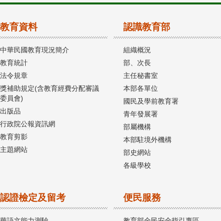
教育資料
認識教育部
中華民國教育現況簡介
組織概況
教育統計
部、次長
法令規章
主任秘書室
獎補助規定(含教育經費分配審議
本部各單位
委員會)
國民及學前教育署
出版品
青年發展署
行政院公報資訊網
部屬機構
教育剪影
本部駐境外機構
主題網站
部史網站
各級學校
認證檢定及留考
便民服務
華語文能力測驗
教育部全民安全指引專區