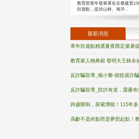
教育部青年發展署在全臺建置10
壯遊點，提供山林、海洋...
最新消息
青年壯遊點精選夏夜限定避暑提
教育家人物典範 發明大王林永
反詐騙宣導_楊小黎-假投資詐
反詐騙宣導_防詐有道，霹靂布
跨越限制，探索潛能！115年
高齡不是終點而是夢想起點！教