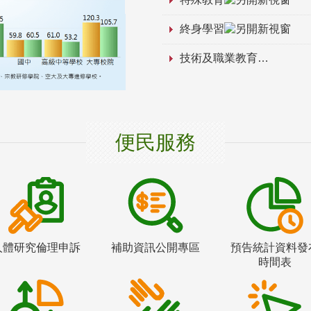
終身學習
技術及職業教育
便民服務
人體研究倫理申訴
補助資訊公開專區
預告統計資料發
時間表