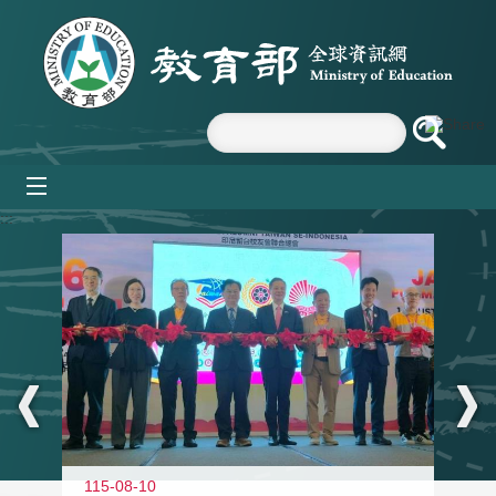
跳到主要內容區塊
mobile_menu
:::
115-08-10
11