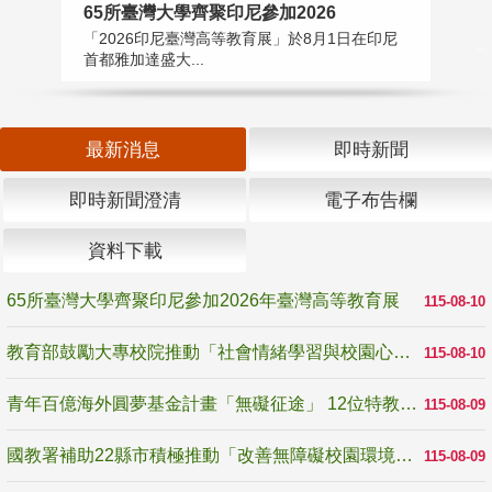
65所臺灣大學齊聚印尼參加2026
教
「2026印尼臺灣高等教育展」於8月1日在印尼
教
首都雅加達盛大...
助
最新消息
即時新聞
即時新聞澄清
電子布告欄
資料下載
65所臺灣大學齊聚印尼參加2026年臺灣高等教育展
115-08-10
教育部鼓勵大專校院推動「社會情緒學習與校園心理健康促進計畫」 培育校園「心」韌性
115-08-10
青年百億海外圓夢基金計畫「無礙征途」 12位特教與弱勢青年勇闖西班牙 跨越感官限制見證生命蛻變
115-08-09
國教署補助22縣市積極推動「改善無障礙校園環境計畫」 打造友善、安全、無礙學習空間
115-08-09