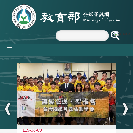
跳到主要內容區塊
mobile_menu
:::
115-08-09
11