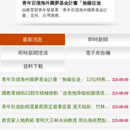
青年百億海外圓夢基金計畫「無礙征途
國
由教育部青年發展署「青年百億海外圓夢基金計
無
畫」支持、台灣適應...
是
最新消息
即時新聞
即時新聞澄清
電子布告欄
資料下載
青年百億海外圓夢基金計畫「無礙征途」 12位特教與弱勢青年勇闖西班牙 跨越感官限制見證生命蛻變
115-08-09
國教署補助22縣市積極推動「改善無障礙校園環境計畫」 打造友善、安全、無礙學習空間
115-08-09
青年壯遊點精選夏夜限定避暑提案 漫天蝠影、竹林尋蛙、茶香夜觀 邀青年暮色出發
115-08-08
教育家人物典範 發明大王林永禎教授 用自身經歷點亮學生的路
115-08-08