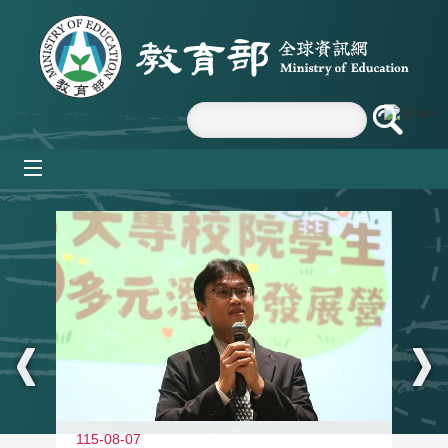
跳到主要內容區塊
mobile_menu
:::
11
115-08-07