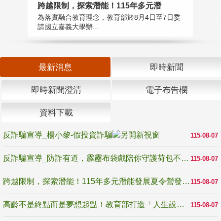
高
跨越限制，探索潛能！115年多元潛
教
為落實融合教育理念，教育部於8月4日至7日委
博
請國立嘉義大學辦...
最新消息
即時新聞
即時新聞澄清
電子布告欄
資料下載
反詐騙宣導_楊小黎-假投資詐騙
115-08-07
反詐騙宣導_防詐有道，霹靂布袋戲陪你守護荷包不受騙
115-08-07
跨越限制，探索潛能！115年多元潛能發展夏令營發掘生命無限可能
115-08-07
高齡不是終點而是夢想起點！教育部打造「人生設計夢工場」 參展第3屆高齡健康產業博覽會
115-08-07