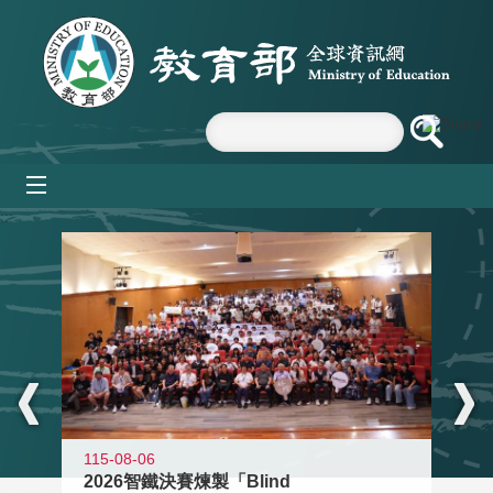
跳到主要內容區塊
mobile_menu
:::
115-08-06
2026智鐵決賽煉製「Blind
11