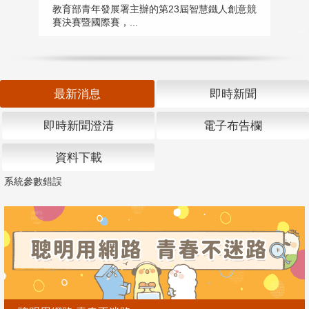
匯
教育部青年發展署主辦的第23屆智慧鐵人創意競
賽決賽暨國際賽，...
教
「
最新消息
即時新聞
即時新聞澄清
電子布告欄
資料下載
系統參數錯誤