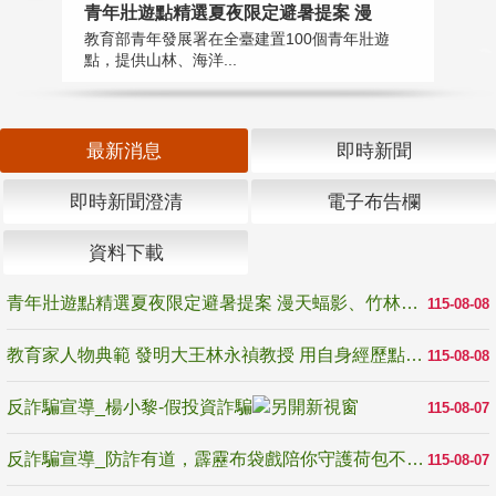
教
青年壯遊點精選夏夜限定避暑提案 漫
在
教育部青年發展署在全臺建置100個青年壯遊
譽
點，提供山林、海洋...
最新消息
即時新聞
即時新聞澄清
電子布告欄
資料下載
青年壯遊點精選夏夜限定避暑提案 漫天蝠影、竹林尋蛙、茶香夜觀 邀青年暮色出發
115-08-08
教育家人物典範 發明大王林永禎教授 用自身經歷點亮學生的路
115-08-08
反詐騙宣導_楊小黎-假投資詐騙
115-08-07
反詐騙宣導_防詐有道，霹靂布袋戲陪你守護荷包不受騙
115-08-07