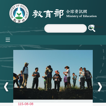
跳到主要內容區塊
mobile_menu
:::
11
115-08-08