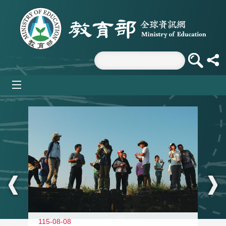
跳到主要內容區塊
mobile_menu
:::
11
115-08-08