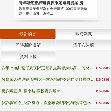
教
青年壯遊點精選夏夜限定避暑提案 漫
在
教育部青年發展署在全臺建置100個青年壯遊
譽
點，提供山林、海洋...
最新消息
即時新聞
即時新聞澄清
電子布告欄
資料下載
青年壯遊點精選夏夜限定避暑提案 漫天蝠影、竹林尋蛙、茶香夜觀 邀青年暮色出發
115-08-08
教育家人物典範 發明大王林永禎教授 用自身經歷點亮學生的路
115-08-08
反詐騙宣導_楊小黎-假投資詐騙
115-08-07
反詐騙宣導_防詐有道，霹靂布袋戲陪你守護荷包不受騙
115-08-07