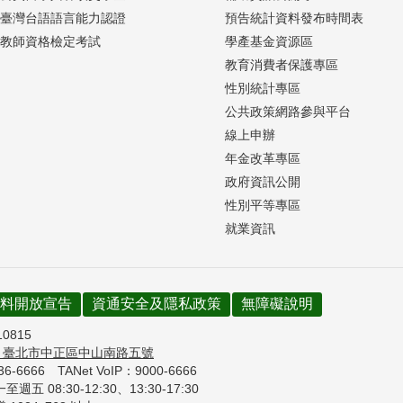
臺灣台語語言能力認證
預告統計資料發布時間表
教師資格檢定考試
學產基金資源區
教育消費者保護專區
性別統計專區
公共政策網路參與平台
線上申辦
年金改革專區
政府資訊公開
性別平等專區
就業資訊
料開放宣告
資通安全及隱私政策
無障礙說明
10815
7
臺北市中正區中山南路五號
736-6666
TANet VoIP：9000-6666
週五 08:30-12:30、
13:30-17:30