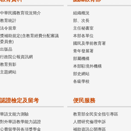
中華民國教育現況簡介
組織概況
教育統計
部、次長
法令規章
主任秘書室
獎補助規定(含教育經費分配審議
本部各單位
委員會)
國民及學前教育署
出版品
青年發展署
行政院公報資訊網
部屬機構
教育剪影
本部駐境外機構
主題網站
部史網站
各級學校
認證檢定及留考
便民服務
華語文能力測驗
教育部全民安全指引專區
對外華語教學能力認證
人體研究倫理申訴
公費留學與各項獎學金
補助資訊公開專區