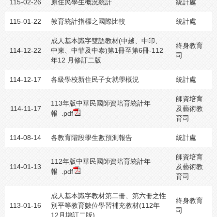
115-02-26
原住民學生概況統計
統計處
115-01-22
教育統計指標之國際比較
統計處
成人基本識字雙語教材(中越、中印、
終身教育
114-12-22
中柬、中菲及中泰)第1冊至第6冊-112
司
年12 月修訂二版
114-12-17
各級學校新住民子女就學概況
統計處
師資培育
113年版中華民國師資培育統計年
114-11-17
及藝術教
報
.pdf
育司
114-08-14
各教育階段學生數預測報告
統計處
師資培育
112年版中華民國師資培育統計年
114-01-13
及藝術教
報
.pdf
育司
成人基本識字教材第二冊、第六冊之性
終身教育
113-01-16
別平等教育數位學習補充教材(112年
司
12月增訂二版)