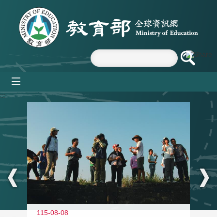
跳到主要內容區塊
mobile_menu
:::
11
115-08-08