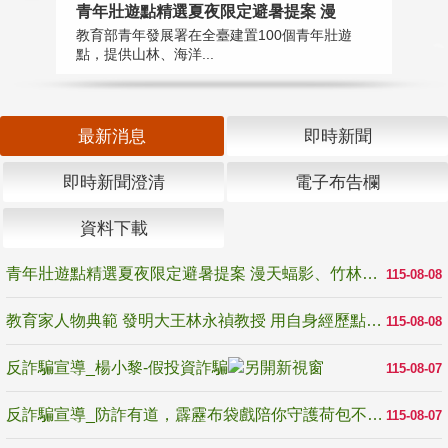
教
青年壯遊點精選夏夜限定避暑提案 漫
在
教育部青年發展署在全臺建置100個青年壯遊
譽
點，提供山林、海洋...
最新消息
即時新聞
即時新聞澄清
電子布告欄
資料下載
青年壯遊點精選夏夜限定避暑提案 漫天蝠影、竹林尋蛙、茶香夜觀 邀青年暮色出發
115-08-08
教育家人物典範 發明大王林永禎教授 用自身經歷點亮學生的路
115-08-08
反詐騙宣導_楊小黎-假投資詐騙
115-08-07
反詐騙宣導_防詐有道，霹靂布袋戲陪你守護荷包不受騙
115-08-07