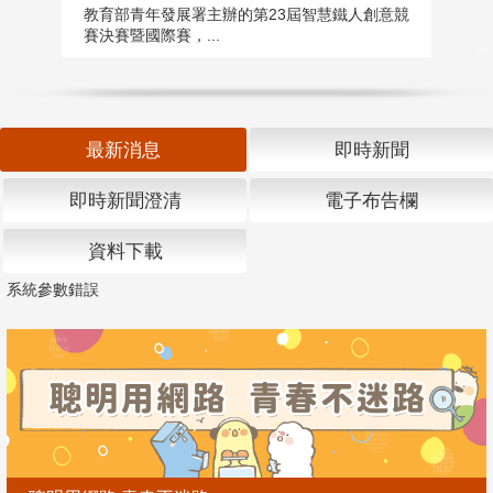
匯
教育部青年發展署主辦的第23屆智慧鐵人創意競
賽決賽暨國際賽，...
教
「
最新消息
即時新聞
即時新聞澄清
電子布告欄
資料下載
系統參數錯誤