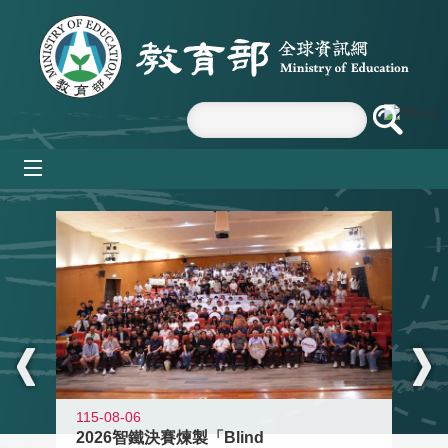
跳到主要內容區塊
mobile_menu
:::
115-08-06
2026智鐵決賽煉製「Blind
11