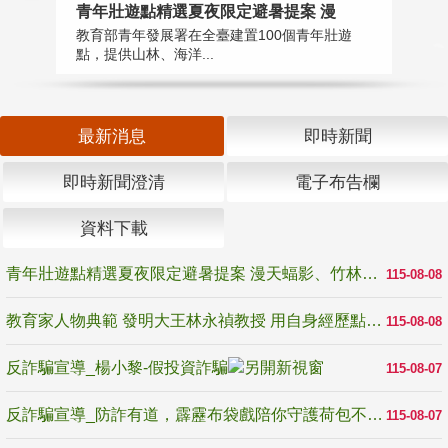
教
青年壯遊點精選夏夜限定避暑提案 漫
在
教育部青年發展署在全臺建置100個青年壯遊
譽
點，提供山林、海洋...
最新消息
即時新聞
即時新聞澄清
電子布告欄
資料下載
青年壯遊點精選夏夜限定避暑提案 漫天蝠影、竹林尋蛙、茶香夜觀 邀青年暮色出發
115-08-08
教育家人物典範 發明大王林永禎教授 用自身經歷點亮學生的路
115-08-08
反詐騙宣導_楊小黎-假投資詐騙
115-08-07
反詐騙宣導_防詐有道，霹靂布袋戲陪你守護荷包不受騙
115-08-07