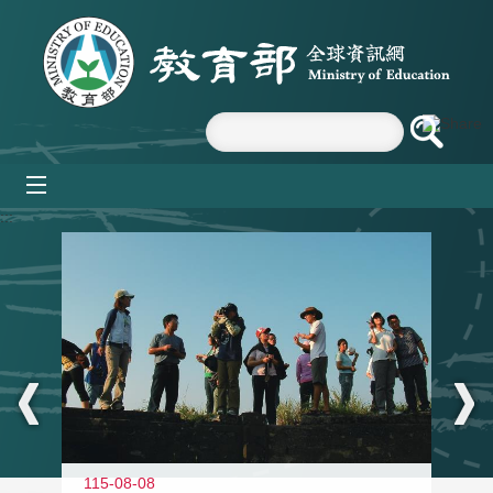
跳到主要內容區塊
mobile_menu
:::
11
115-08-08