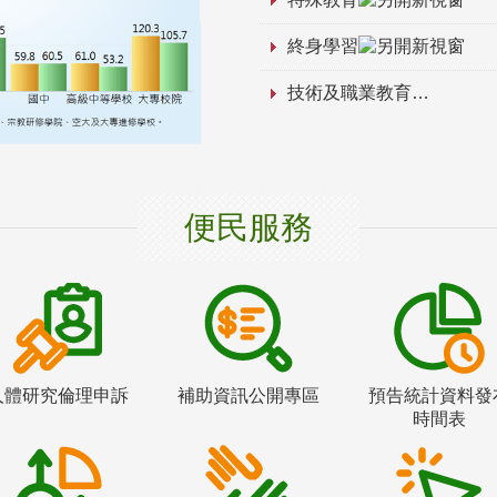
終身學習
技術及職業教育
便民服務
人體研究倫理申訴
補助資訊公開專區
預告統計資料發
時間表