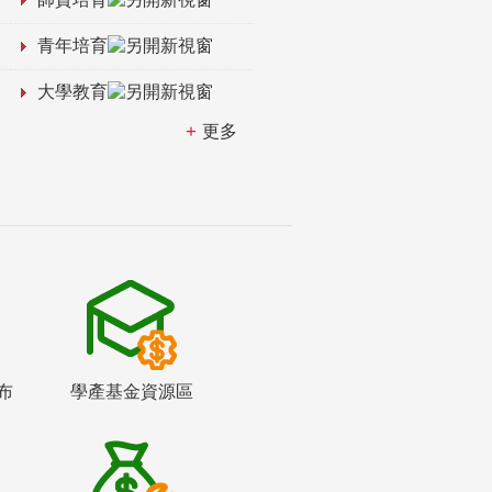
青年培育
大學教育
更多
布
學產基金資源區