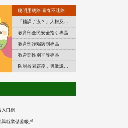
聰明用網路 青春不迷路
「補課了沒？」人權及轉型正義教育專區
教育部全民安全指引專區
教育部詐騙防制專區
教育部性別平等專區
防制校園霸凌，勇敢說出來！
習入口網
育與就業儲蓄帳戶