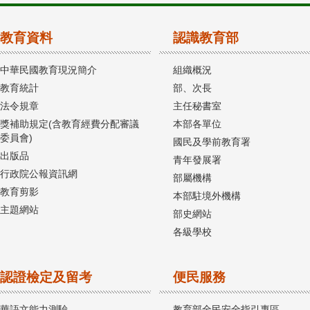
教育資料
認識教育部
中華民國教育現況簡介
組織概況
教育統計
部、次長
法令規章
主任秘書室
獎補助規定(含教育經費分配審議
本部各單位
委員會)
國民及學前教育署
出版品
青年發展署
行政院公報資訊網
部屬機構
教育剪影
本部駐境外機構
主題網站
部史網站
各級學校
認證檢定及留考
便民服務
華語文能力測驗
教育部全民安全指引專區