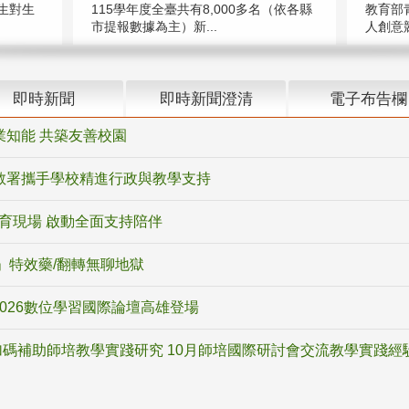
教育部
生對生
115學年度全臺共有8,000多名（依各縣
人創意競
市提報數據為主）新...
即時新聞
即時新聞澄清
電子布告欄
業知能 共築友善校園
教署攜手學校精進行政與教學支持
教育現場 啟動全面支持陪伴
ox」特效藥/翻轉無聊地獄
2026數位學習國際論壇高雄登場
碼補助師培教學實踐研究 10月師培國際研討會交流教學實踐經