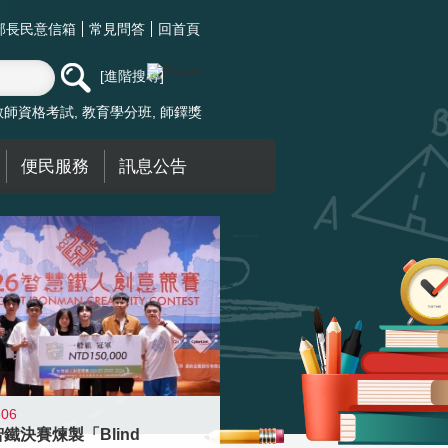
部長民意信箱
常見問答
回首頁
進階搜尋
教師資格考試
教育學分班
師鐸獎
便民服務
訊息公告
-06
智鐵決賽煉製「Blind