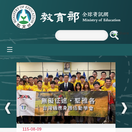
跳到主要內容區塊
mobile_menu
:::
115-08-09
11