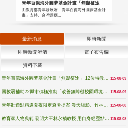
青年百億海外圓夢基金計畫「無礙征途
國
由教育部青年發展署「青年百億海外圓夢基金計
無
畫」支持、台灣適應...
是
最新消息
即時新聞
即時新聞澄清
電子布告欄
資料下載
青年百億海外圓夢基金計畫「無礙征途」 12位特教與弱勢青年勇闖西班牙 跨越感官限制見證生命蛻變
115-08-09
國教署補助22縣市積極推動「改善無障礙校園環境計畫」 打造友善、安全、無礙學習空間
115-08-09
青年壯遊點精選夏夜限定避暑提案 漫天蝠影、竹林尋蛙、茶香夜觀 邀青年暮色出發
115-08-08
教育家人物典範 發明大王林永禎教授 用自身經歷點亮學生的路
115-08-08