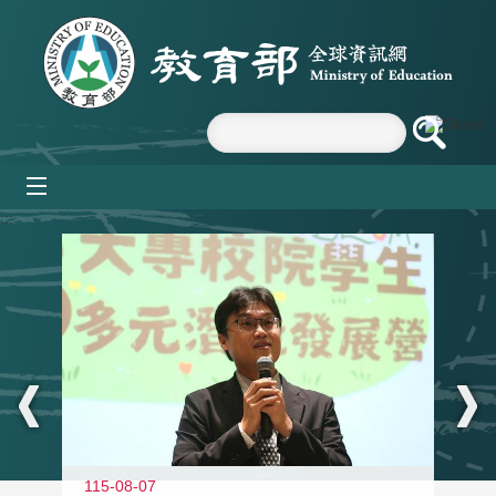
跳到主要內容區塊
mobile_menu
:::
11
115-08-07