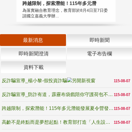
高
跨越限制，探索潛能！115年多元潛
教
為落實融合教育理念，教育部於8月4日至7日委
博
請國立嘉義大學辦...
最新消息
即時新聞
即時新聞澄清
電子布告欄
資料下載
反詐騙宣導_楊小黎-假投資詐騙
115-08-07
反詐騙宣導_防詐有道，霹靂布袋戲陪你守護荷包不受騙
115-08-07
跨越限制，探索潛能！115年多元潛能發展夏令營發掘生命無限可能
115-08-07
高齡不是終點而是夢想起點！教育部打造「人生設計夢工場」 參展第3屆高齡健康產業博覽會
115-08-07