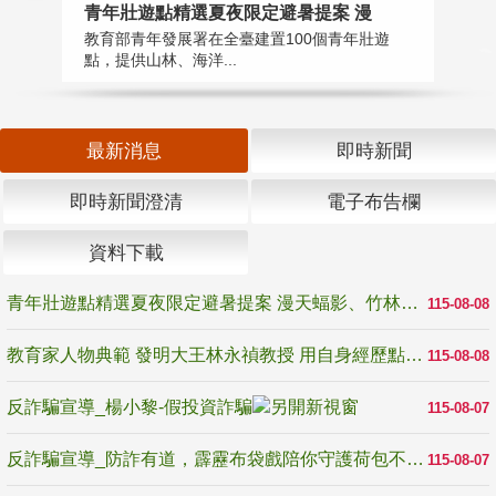
教
青年壯遊點精選夏夜限定避暑提案 漫
在
教育部青年發展署在全臺建置100個青年壯遊
譽
點，提供山林、海洋...
最新消息
即時新聞
即時新聞澄清
電子布告欄
資料下載
青年壯遊點精選夏夜限定避暑提案 漫天蝠影、竹林尋蛙、茶香夜觀 邀青年暮色出發
115-08-08
教育家人物典範 發明大王林永禎教授 用自身經歷點亮學生的路
115-08-08
反詐騙宣導_楊小黎-假投資詐騙
115-08-07
反詐騙宣導_防詐有道，霹靂布袋戲陪你守護荷包不受騙
115-08-07