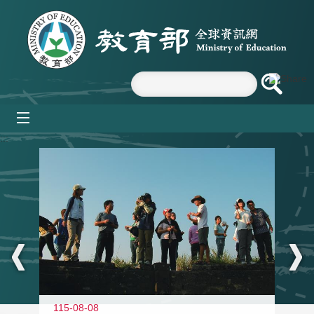
跳到主要內容區塊
mobile_menu
:::
11
115-08-08