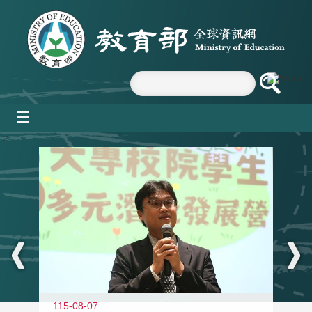
跳到主要內容區塊
mobile_menu
:::
11
115-08-07