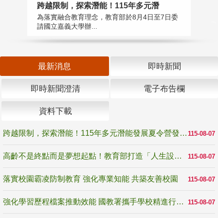
高
跨越限制，探索潛能！115年多元潛
教
為落實融合教育理念，教育部於8月4日至7日委
博
請國立嘉義大學辦...
最新消息
即時新聞
即時新聞澄清
電子布告欄
資料下載
跨越限制，探索潛能！115年多元潛能發展夏令營發掘生命無限可能
115-08-07
高齡不是終點而是夢想起點！教育部打造「人生設計夢工場」 參展第3屆高齡健康產業博覽會
115-08-07
落實校園霸凌防制教育 強化專業知能 共築友善校園
115-08-07
強化學習歷程檔案推動效能 國教署攜手學校精進行政與教學支持
115-08-07