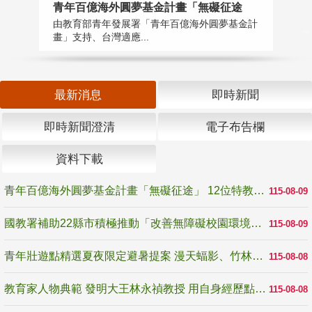
青年百億海外圓夢基金計畫「無礙征途
國
由教育部青年發展署「青年百億海外圓夢基金計
無
畫」支持、台灣適應...
是
最新消息
即時新聞
即時新聞澄清
電子布告欄
資料下載
青年百億海外圓夢基金計畫「無礙征途」 12位特教與弱勢青年勇闖西班牙 跨越感官限制見證生命蛻變
115-08-09
國教署補助22縣市積極推動「改善無障礙校園環境計畫」 打造友善、安全、無礙學習空間
115-08-09
青年壯遊點精選夏夜限定避暑提案 漫天蝠影、竹林尋蛙、茶香夜觀 邀青年暮色出發
115-08-08
教育家人物典範 發明大王林永禎教授 用自身經歷點亮學生的路
115-08-08