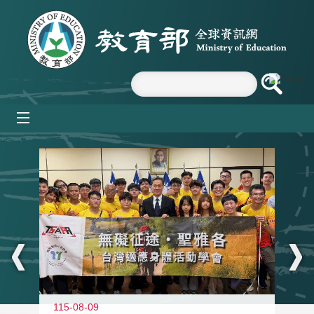
跳到主要內容區塊
mobile_menu
:::
115-08-09
11