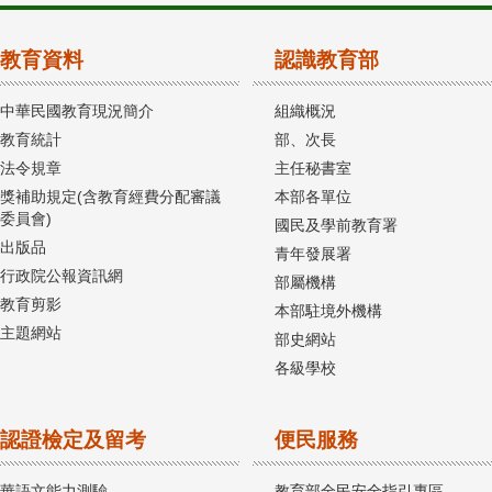
教育資料
認識教育部
中華民國教育現況簡介
組織概況
教育統計
部、次長
法令規章
主任秘書室
獎補助規定(含教育經費分配審議
本部各單位
委員會)
國民及學前教育署
出版品
青年發展署
行政院公報資訊網
部屬機構
教育剪影
本部駐境外機構
主題網站
部史網站
各級學校
認證檢定及留考
便民服務
華語文能力測驗
教育部全民安全指引專區