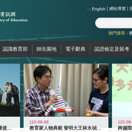
網站導覽
:::
English
熱門搜尋：
認識教育部
師生園地
電子辭典
認證檢定及留考
115-08-08
115-08
教育家人物典範 發明大王林永禎教授
青年壯遊點精選夏夜限定避暑提案 漫