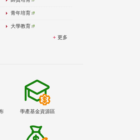
青年培育
大學教育
更多
布
學產基金資源區