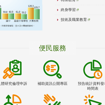
終身學習
技術及職業教育
便民服務
人體研究倫理申訴
補助資訊公開專區
預告統計資料發
時間表