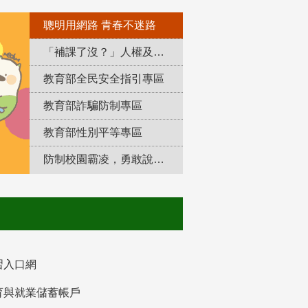
聰明用網路 青春不迷路
「補課了沒？」人權及轉型正義教育專區
教育部全民安全指引專區
教育部詐騙防制專區
教育部性別平等專區
防制校園霸凌，勇敢說出來！
習入口網
育與就業儲蓄帳戶