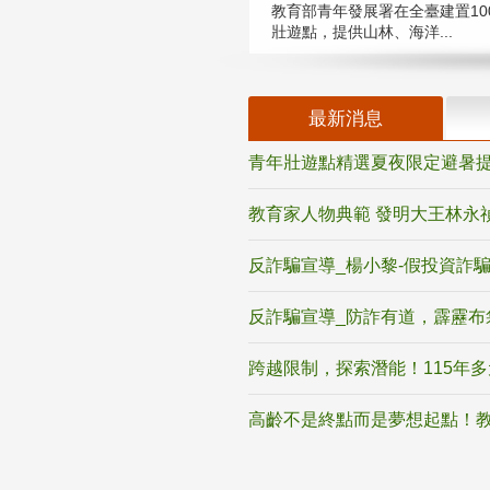
教育部青年發展署在全臺建置10
壯遊點，提供山林、海洋...
最新消息
青年壯遊點精選夏夜限定避暑提
教育家人物典範 發明大王林永
反詐騙宣導_楊小黎-假投資詐
反詐騙宣導_防詐有道，霹靂布
跨越限制，探索潛能！115年
高齡不是終點而是夢想起點！教