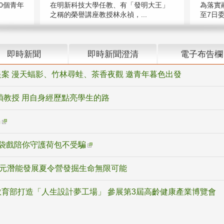
在明新科技大學任教、有「發明大王」
0個青年
為落實
之稱的榮譽講座教授林永禎，...
至7日委
即時新聞
即時新聞澄清
電子布告欄
案 漫天蝠影、竹林尋蛙、茶香夜觀 邀青年暮色出發
禎教授 用自身經歷點亮學生的路
騙
袋戲陪你守護荷包不受騙
多元潛能發展夏令營發掘生命無限可能
育部打造「人生設計夢工場」 參展第3屆高齡健康產業博覽會