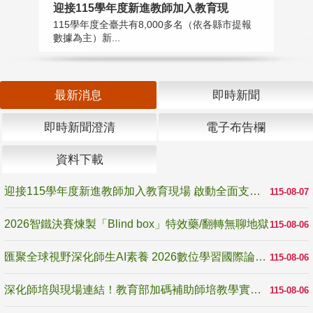
迎接115學年度新進教師加入教育現
2
115學年度全臺共有8,000多名（依各縣市提報
教
數據為主）新...
賽
最新消息
即時新聞
即時新聞澄清
電子布告欄
資料下載
迎接115學年度新進教師加入教育現場 啟動全面支持陪伴
115-08-07
2026智鐵決賽煉製「Blind box」特效藥/翻轉無聊地獄
115-08-06
匯聚全球視野深化師生AI素養 2026數位學習國際論壇高雄登場
115-08-06
深化師培與現場連結！教育部加碼補助師培教學實踐研究 10月師培國際研討會交流教學實踐經驗
115-08-06