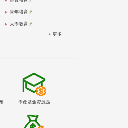
青年培育
大學教育
更多
布
學產基金資源區