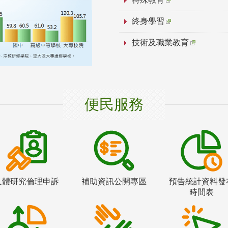
終身學習
技術及職業教育
便民服務
人體研究倫理申訴
補助資訊公開專區
預告統計資料發
時間表