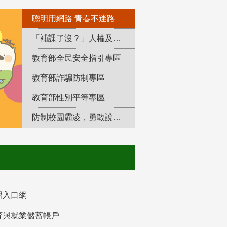
聰明用網路 青春不迷路
「補課了沒？」人權及轉型正義教育專區
教育部全民安全指引專區
教育部詐騙防制專區
教育部性別平等專區
防制校園霸凌，勇敢說出來！
習入口網
育與就業儲蓄帳戶