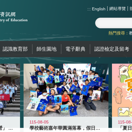
網站導覽
:::
English
熱門搜尋：
認識教育部
師生園地
電子辭典
認證檢定及留考
115-08-05
115-08
國教署「全國高中暑期研習營」 以多
學校藝術嘉年華圓滿落幕，假日學校接