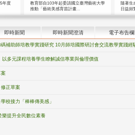
5年度
教育部自103年起委請國立臺灣藝術大學
隨著生
推動「藝術美感育苗計畫...
日益頻繁
即時新聞
即時新聞澄清
電子布告欄
碼補助師培教學實踐研究 10月師培國際研討會交流教學實踐經
 以多元課程培養學生瞭解誠信專業與倫理價值
草案
》修正草案
日學校接力「棒棒傳美感」
於樂提升全民數位素養