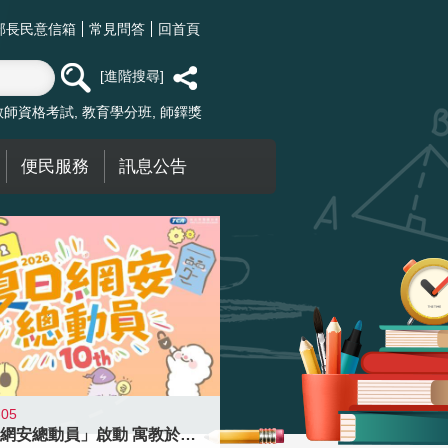
部長民意信箱
常見問答
回首頁
進階搜尋
教師資格考試
教育學分班
師鐸獎
便民服務
訊息公告
-05
「夏日網安總動員」啟動 寓教於樂提