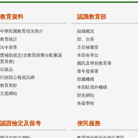
教育資料
認識教育部
中華民國教育現況簡介
組織概況
教育統計
部、次長
法令規章
主任秘書室
獎補助規定(含教育經費分配審議
本部各單位
委員會)
國民及學前教育署
出版品
青年發展署
行政院公報資訊網
部屬機構
教育剪影
本部駐境外機構
主題網站
部史網站
各級學校
認證檢定及留考
便民服務
華語文能力測驗
教育部全民安全指引專區