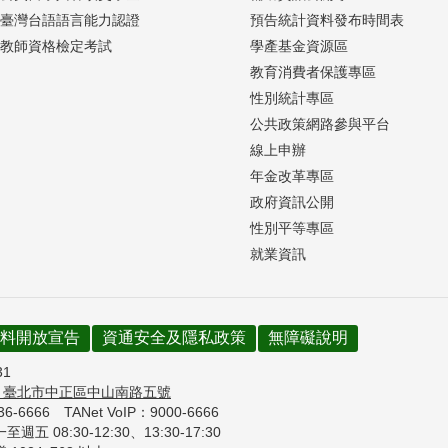
臺灣台語語言能力認證
預告統計資料發布時間表
教師資格檢定考試
學產基金資源區
教育消費者保護專區
性別統計專區
公共政策網路參與平台
線上申辦
年金改革專區
政府資訊公開
性別平等專區
就業資訊
料開放宣告
資通安全及隱私政策
無障礙說明
31
7
臺北市中正區中山南路五號
736-6666
TANet VoIP：9000-6666
週五 08:30-12:30、
13:30-17:30