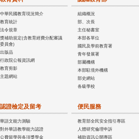
中華民國教育現況簡介
組織概況
教育統計
部、次長
法令規章
主任秘書室
獎補助規定(含教育經費分配審議
本部各單位
委員會)
國民及學前教育署
出版品
青年發展署
行政院公報資訊網
部屬機構
教育剪影
本部駐境外機構
主題網站
部史網站
各級學校
認證檢定及留考
便民服務
華語文能力測驗
教育部全民安全指引專區
對外華語教學能力認證
人體研究倫理申訴
公費留學與各項獎學金
補助資訊公開專區