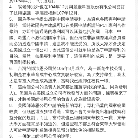
於106年4月、9月通過)。
4. 翁老師另外也在104年12月與麗臺科技股份有限公司簽訂
了技轉協議，專屬授權到107年12月。
5. 因為學生也提出想到中國申請專利，為避免各國專利申請
費時，當時歐陽先生建議可以在美國申請所謂的PCT專利合作
條約，亦即申請通過的專利就可以涵蓋包括美國、日本、中
國、歐盟而不必個別國家申請。但台灣並非該國際組織會員國
而必須透過中國申請，這是我不能接受的。所以大家才會決定
在美國成立一個公司，因此這個公司就單純是為了申請專利的
目的。當然，如果專利申請到了，這個專利的成果，是一定要
再回到學校的。
6. 台灣的師沛恩公司於105年8月成立。為一新創生技公司，
初期是在東華育成中心成立實驗研發室。為了支持學生，我太
太是有投入資金成為股東，當時我已經卸任校長一職。
7. 這兩個公司的負責人原來都是謝蕙雯(我的學生、同為發明
人)。但因為在美國成立公司有稅務等方面的問題，據我後來了
解，才將美國師沛恩公司的負責人改為歐陽彥堂。
8. 美國師沛恩公司申請的是新的專利，專利涵蓋的國家範圍
較廣，但既然還沒獲得通過，當然不會向東華提出相關技轉利
益分配的規劃，而且，當時我也已經離開東華校長一職，東華
大學方面確實是不知道的。但這些程序都是符合東華大學發明
人可於申請專利通過後再呈報分配比例的相關規定。
9. 一併附上師沛恩公司的說明: