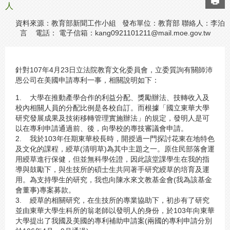
人
資料來源：教育部新聞工作小組 發布單位：教育部 聯絡人：李泊
言 電話： 電子信箱：
kang0921101211@mail.moe.gov.tw
針對107年4月23日立法院教育文化委員會，立委質詢有關師沛
恩公司在美國申請專利一事，相關說明如下：
1. 大學在推動產學合作的利益分配、獎勵辦法、技轉收入及
校內相關人員的分配比例是各校自訂。而根據「國立東華大學
研究發展成果及技術移轉管理實施辦法」的規定，發明人是可
以在專利申請通過前、後，向學校的專技審議會申請。
2. 我於103年任期東華校長時，開授過一門探討花東在地特色
及文化的課程，綬草(清明草)為其中主題之一。原住民部落會運
用綬草進行保健，但並無科學佐證，因此該堂課學生在我的指
導與鼓勵下，與生技所的碩士生共同著手研究綬草的培育及運
用。為支持學生的研究，我也向陳水來文教基金會(我為該基金
會董事)專案募款。
3. 綬草的相關研究，在生技所的專業協助下，初步有了研究
並由東華大學生科所的翁老師以發明人的身份，於103年向東華
大學提出了我國及美國的專利補助申請案(兩國的專利申請分別