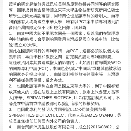
綬草的研究起始於吳茂昆校長與翁慶豐教授共同領導的研究團
隊，團隊成員包含當時國立東華大學生物技術研究所兩位碩士
班學生史閎元與謝蕙雯，同時四位也是該專利的發明人。而專
利的擁有人均為國立東華大學，唯有以PCT案申請專利遇到許
多因台灣國際定位不明所碰之困難，困難為:
1. 由於中國大陸不承認本國是一個國家，所以我們在辦理專
利申請的時候，會受到的困難用台灣或是國立名義申請，比如
說"國立XX大學。
因此在國際間可行的專利申請，如PCT，這都必須改以個人名
義申請，再由學校和教授之間，訂定契約說明專利權歸屬。
這種政治因素其實造成蠻大的影響的，比如說目前歸屬於WTO
的國際專利申請(PCT)，本國也必須以"中國籍"或是其他被承認
的國家身分提出申請，。由於專利權並無法跨國主張，台灣專
利不能抓美國侵權，反之亦然。
2. 也因此該項專利在台灣是國立東華大學的，到了中國卻變
成其他人的，這在法規上是沒有問題的，原則上只要雙方當事
人(東華、SPIRANTHES BIOTECH, LLC)有簽訂契約即可，不
論是在申請前或申請後都可以簽訂這樣的授權契約。
3. 也因此專利的發明人共同登記LLC公司於美國加州
SPIRANTHES BIOTECH, LLC，代表人為JAMES OYANG，吳
校長並無擔任任何國內外公司的負責人。
4. 而台灣師沛恩生技股份有限公司，成立於2016/08/02，公