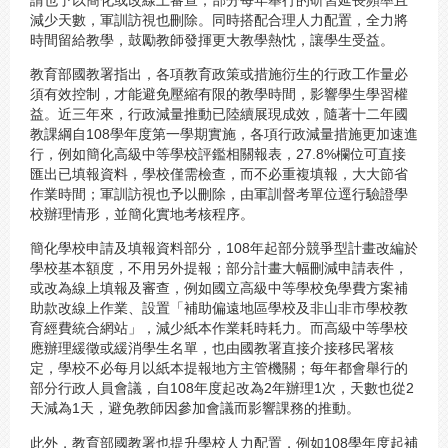
減少天數，軍訓訪視也刪除。同時搭配合理人力配置，全力將
時間留給教學，鼓勵教師發揮更大教學熱忱，讓學生受益。
教育部國教署指出，各項教育政策或措施衍生的行政工作量必
須有效控制，才能避免壓縮有限的教學時間，影響學生學習權
益。近三年來，行政減量推動已陸續展現成效，隨著十二年國
教課綱自108學年度第一學期實施，各項行政減量措施更加速進
行，例如簡化高級中等學校評鑑相關報表，27.8%欄位可直接
匯出已填報資料，學校僅需檢查，而不必重複填報，大大節省
作業時間；軍訓訪視也予以刪除，由軍訓督考單位逕行驗證學
校辦理情形，並簡化實地考核程序。
簡化學校申請及填報資料部分，108年起部分競爭型計畫改編於
學校基本額度，不用另外提報；部分計畫大幅刪減申請表件，
或改為線上填報及審查，例如國立高級中等學校免學費方案補
助款改線上作業、設置「補助偏遠地區學校及非山非市學校教
育經費統合網站」，減少紙本作業耗時耗力。而高級中等學校
應辦理緩徵或緩消學生名單，也由國教署直接介接移民署核
定，學校不必每月以紙本提報地方主管機關；每年都會舉行的
部分行政人員會議，自108年度起改為2年辦理1次，天數也從2
天減為1天，避免教師因參加會議而影響課務的推動。
此外，教育部國教署也提升學校人力配置，例如108學年度起補