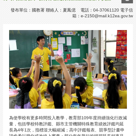
發布單位：國教署 聯絡人：夏鳳偲 電話：04-37061120 電子信
箱：
e-2150@mail.k12ea.gov.tw
為使學校有更多時間投入教學，教育部109年度持續強化行政減
量，包括學校特教評鑑、縣市主管機關特殊教育績效評鑑均延
長為4年1次，指標並大幅縮減；高中評鑑報表、競爭型計畫申
請也予以簡化或改線上審查；部分每年舉行的研習延長頻率且