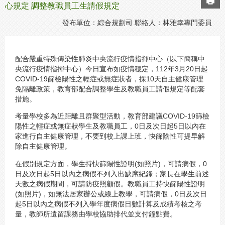
心規定 調整教職員工生請假規定
發布單位：綜合規劃司 聯絡人：林雅幸專門委員
配合嚴重特殊傳染性肺炎中央流行疫情指揮中心（以下簡稱中
央流行疫情指揮中心）今日宣布如疫情穩定，112年3月20日起
COVID-19篩檢陽性之輕症或無症狀者，採10天自主健康管理
免隔離政策，教育部配合調整學生及教職員工請假規定等配套
措施。
考量學校多為近距離且群聚型活動，教育部建議COVID-19篩檢
陽性之輕症或無症狀學生及教職員工，0日及次日起5日以內在
家進行自主健康管理，不要到校上課上班，快篩陰性可提早解
除自主健康管理。
在假別規定方面，學生持快篩陽性證明(如照片)，可請病假，0
日及次日起5日以內之病假不列入出缺席紀錄；家長在學生前述
天數之病假期間，可請防疫照顧假。教職員工持快篩陽性證明
(如照片)，如無法居家辦公或線上教學，可請病假，0日及次日
起5日以內之病假不列入學年度病假日數計算及成績考核之考
量，教師所遺留課務由學校協助排代並支付鐘點費。