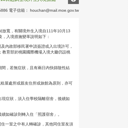
886 電子信箱：
houchan@mail.moe.gov.tw
放寬，有關境外生入境自111年10月13
防疫，入境措施變革說明如下：
局及內政部移民署申請簽證或入出境許可，
；教育部於桃園國際機場入境大廳仍設桃
期間，若無症狀，且有兩日內快篩陰性結
或租屋處所或親友住所或旅館為原則，亦可
出現症狀，須入住學校隔離宿舍，後續如
後續如確診則轉入住「照護宿舍」。
同住一室之中有人轉確診，其他同住室友須