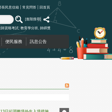
部長民意信箱
常見問答
回首頁
進階搜尋
教師資格考試
教育學分班
師鐸獎
便民服務
訊息公告
月13日起調整境外生入境措施