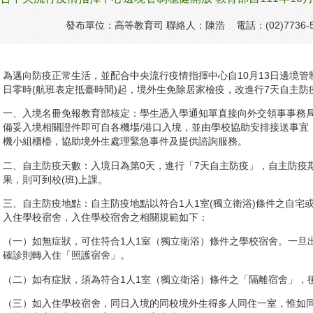
發布單位：高等教育司 聯絡人：陳浩 電話：(02)7736-5
為邁向防疫正常生活，並配合中央流行疫情指揮中心自10月13日邊境管制
日零時(航班表定抵臺時間)起，境外生免除居家檢疫，改進行7天自主
一、入境名冊免報教育部核定：學生憑入學通知單直接向外交領事事務
備妥入境相關證件即可自各機場/港口入境，並由學校協助安排接送事宜
機小組櫃檯，協助境外生處理緊急事件及提供諮詢服務。
二、自主防疫天數：入境日為第0天，進行「7天自主防疫」，自主防疫
果，則可到校(班)上課。
三、自主防疫地點：自主防疫地點以符合1人1室(獨立衛浴)條件之自宅
入住學校宿舍，入住學校宿舍之相關規範如下：
（一）如無症狀，可住符合1人1室（獨立衛浴）條件之學校宿舍。一旦
確診則轉入住「照護宿舍」。
（二）如有症狀，須為符合1人1室（獨立衛浴）條件之「隔離宿舍」，
（三）如入住學校宿舍，同日入境的同校境外生得多人同住一室，惟如