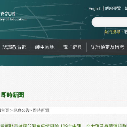
網站導覽
:::
English
熱門搜尋：
認識教育部
師生園地
電子辭典
認證檢定及留考
即時新聞
回首頁
訊息公告
即時新聞
量運動員健康並避免疫情風險 109全中運、全大運及身障運規