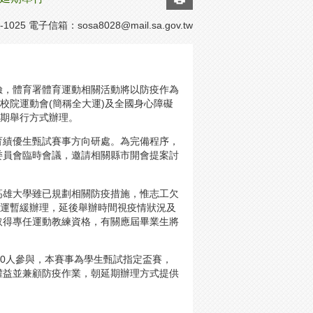
1025 電子信箱：
sosa8028@mail.sa.gov.tw
險，體育署體育運動相關活動將以防疫作為
校院運動會(簡稱全大運)及全國身心障礙
延期舉行方式辦理。
育績優生甄試賽事方向研處。為完備程序，
織委員會臨時會議，邀請相關縣市開會提案討
高雄大學雖已規劃相關防疫措施，惟志工欠
大運暫緩辦理，延後舉辦時間視疫情狀況及
取得專任運動教練資格，有關應屆畢業生將
000人參與，本賽事為學生甄試指定盃賽，
權益並兼顧防疫作業，朝延期辦理方式提供