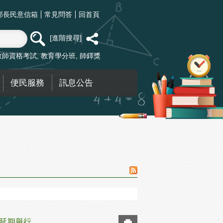
部長民意信箱
常見問答
回首頁
進階搜尋
教師資格考試
教育學分班
師鐸獎
便民服務
訊息公告
劃延期舉行