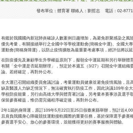
發布單位：體育署 聯絡人：劉哲志 電話：02-8771-
有鑑於我國國內新冠肺炎確診人數案例日趨增加，為避免群聚感染之風
優先考量，有關接續舉行之全國中等學校運動會(簡稱全中運)、全國大專
運動會(簡稱身障運)，以防止疫情擴散為最重要考慮事項，經評估將以
在防疫優先及兼顧學生升學權益原則下，擬朝全中運延期和另行舉辦體
有關「全中運是否延期辦理」，預定於本週五（3/27）召開全中運組
論。若經確定，再對外公布。
全大運已召開組織委員會議討論，考量運動員健康並避免疫情風險，且
缺及醫護人力缺乏情況下，無法確實執行防疫工作，因此決議109年全
學校防疫能量，另行由高雄大學與體育署討論，另考量本賽事涉及選手
保留參賽權益，惟仍需完備程序確定後，再對外公布。
2年1屆的身障運，原訂109年5月22日至25日假臺東縣舉辦，預計近4,
且肩負我國身心障礙競技運動接軌國際的重要任務，基於保障選手參賽
參賽選手安心、放心的參賽環境，並能獲得更好的賽事服務與體驗。