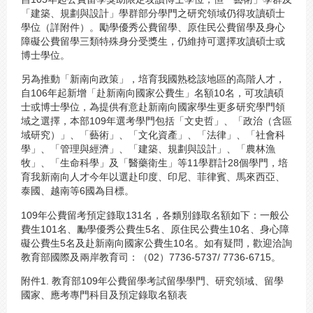
「建築、規劃與設計」學群部分學門之研究領域仍得攻讀碩士
學位（詳附件）。勵學優秀公費留學、原住民公費留學及身心
障礙公費留學三類特殊身分受獎生，仍維持可選擇攻讀碩士或
博士學位。
另為推動「新南向政策」，培育我國熟稔該地區的高階人才，
自106年起新增「赴新南向國家公費生」名額10名，可攻讀碩
士或博士學位，為提供有意赴新南向國家學生更多研究學門領
域之選擇，本部109年選考學門包括「文史哲」、「政治（含區
域研究）」、「藝術」、「文化資產」、「法律」、「社會科
學」、「管理與經濟」、「建築、規劃與設計」、「農林漁
牧」、「生命科學」及「醫藥衛生」等11學群計28個學門，培
育我新南向人才今年以選赴印度、印尼、菲律賓、馬來西亞、
泰國、越南等6國為目標。
109年公費留考預定錄取131名，各類別錄取名額如下：一般公
費生101名、勵學優秀公費生5名、原住民公費生10名、身心障
礙公費生5名及赴新南向國家公費生10名。如有疑問，歡迎洽詢
教育部國際及兩岸教育司：（02）7736-5737/ 7736-6715。
附件1. 教育部109年公費留學考試留學學門、研究領域、留學
國家、應考專門科目及預定錄取名額表