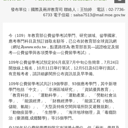
發布單位：國際及兩岸教育司 聯絡人：王怡婷 電話：02-7736-
6733 電子信箱：
salsa7513@mail.moe.gov.tw
今（109）年教育部公費留學考試學門、研究領域、留學國家、
應考專門科目及預訂錄取名額等，已公布於教育部全球資訊網
（網址為
www.edu.tw
，點選路徑為:教育部首頁―認證檢定及留
考―公費留學與各項獎學金―公費留學考試）。
109年公費留學考試預定於6月底至7月中旬公告簡章，7月24日
開放線上報名，10月11日舉行筆試，12月5日及6日舉行面試，
有意報考者，請詳細參閱所公布資訊並及早準備。
109年公費留學考試共計19個學群、93個應考學門，其中新增
學門包括「中文」、「非洲區域研究」、「資賦優異教育」、
「教育科技」、「運動科學」、「運動產業」、「勞動社會法
學」、「能源經濟」、「財務經濟學」、「能源工程（地熱、
儲能、氫能）」、「大型及特殊空間與場所防災避難規劃」、
「動物疫苗學」、「生態學」、「海洋地球物理」及「毒癮防
治（藥酒癮,成癮醫學)」等15個學門。
自105年起公費留學獎助限定攻讀博士學位，但「藝術」學群及