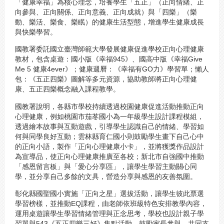
「健康幸福」為核心理念，培養學生「五正」（正向情緒、正
向參與、正向關係、正向意義、正向成就）與「四樂」（樂
動、樂活、樂食、樂眠）的健康生活型態，增進學生健康成長
與快樂學習。
國教署委託國立臺灣師範大學發展健康促進學校正向心理健康
教材，包含桌遊：國小版《幸福945》、國高中版《幸福Give
Me 5 健康4ever》；健康週曆：《幸福有GO力》學習單；懶人
包：《五正四樂》圖解等多元資源，協助教師將正向心理健
康、五正四樂概念融入課程教學。
國教署說明，各縣市學校持續透過校園健康促進活動推動正向
心理健康，例如桃園市茄苳國小為一年級學生設計課程模組，
透過繪本故事與互動遊戲，引導學生認識自己的情緒、學習如
何與同學良好互動；雲林縣育仁國小則鼓勵學生畫下自己心中
的正向小語，製作「正向心理健康小卡」，並將獲獎作品設計
為宣導品，使正向心理健康推廣至各校；新北市自強國中推動
「感恩留言板」與「愛心分享區」，讓學生學習主動關心同
學，並分享自己多餘的文具，營造分享與感恩的友善氛圍。
彰化縣國聖國小實施「正向之星」選拔活動，讓學生彼此票選
學習榜樣，並推動EQ課程，由老師依班級特色安排教學內容，
運用桌遊讓學生學習情緒管理與正念思考，學校也設計親子學
習單與543《五正四樂三好》集點活動，鼓勵家長參與，共同支