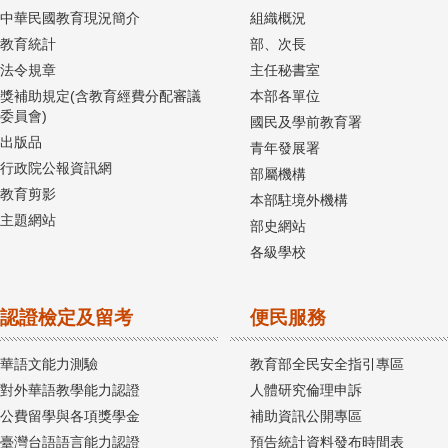
中華民國教育現況簡介
組織概況
教育統計
部、次長
法令規章
主任秘書室
獎補助規定(含教育經費分配審議
本部各單位
委員會)
國民及學前教育署
出版品
青年發展署
行政院公報資訊網
部屬機構
教育剪影
本部駐境外機構
主題網站
部史網站
各級學校
認證檢定及留考
便民服務
華語文能力測驗
教育部全民安全指引專區
對外華語教學能力認證
人體研究倫理申訴
公費留學與各項獎學金
補助資訊公開專區
臺灣台語語言能力認證
預告統計資料發布時間表