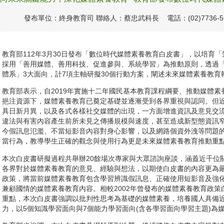
發布單位：終身教育司 聯絡人：蔡忠武科長 電話：(02)7736-5
教育部112年3月30日發布「數位時代媒體素養教育白皮書」，以培育
採用「善用媒體、善用科技、促進參與、系統學習」為推動原則，透過
體系」3大面向，計7項主軸研擬30個行動方案，闡述未來媒體素養教育
教育部表示，自2019年實施十二年國民基本教育課程綱要、推動媒體
挹注資源下，媒體素養教育已奠定基礎並逐漸受到各界重視與認同。但
具日新月異，以及各式各樣社交媒體的出現，一方面增進資訊及意見交
違法與有害內容產生前所未見之傳播規模與速度，甚至造成新型態資訊
今假訊息氾濫、不當短影音內容對身心影響，以及網路個資外洩等問題
當行為，教導學生正確的觀念與使用行為更是未來媒體素養教育推動重
本次白皮書研擬過程共舉辦20餘場次專家與大眾諮詢座談，涵蓋近千位
各界對於媒體素養教育的意見、經驗與想法，以期使白皮書的內容更為
政策，將當前媒體素養教育包含學習辨識假訊息、正確使用短影音及強
兼顧國情的媒體素養教育內容。相較2002年曾發布的媒體素養教育政
重點，本次白皮書強調以批判性思考為基礎的媒體素養，培養國人具備
力，以5個知識學習面向與7個能力學習面向(含各學習面向學習主題)為