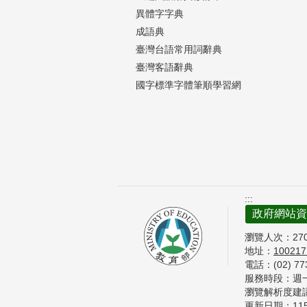
異體字字典
成語典
臺灣台語常用詞辭典
臺灣客語辭典
國字標準字體筆順學習網
:::
政府網站資
瀏覽人次：
27
地址：
10021
電話：(02) 7
服務時段：週一至
瀏覽解析度建議 
更新日期：
11