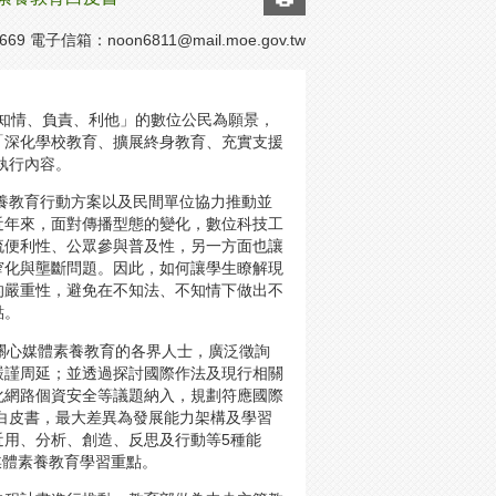
669 電子信箱：
noon6811@mail.moe.gov.tw
「知情、負責、利他」的數位公民為願景，
「深化學校教育、擴展終身教育、充實支援
執行內容。
素養教育行動方案以及民間單位協力推動並
近年來，面對傳播型態的變化，數位科技工
流便利性、公眾參與普及性，另一方面也讓
窄化與壟斷問題。因此，如何讓學生瞭解現
的嚴重性，避免在不知法、不知情下做出不
點。
關心媒體素養教育的各界人士，廣泛徵詢
嚴謹周延；並透過探討國際作法及現行相關
化網路個資安全等議題納入，規劃符應國際
策白皮書，最大差異為發展能力架構及學習
近用、分析、創造、反思及行動等5種能
媒體素養教育學習重點。