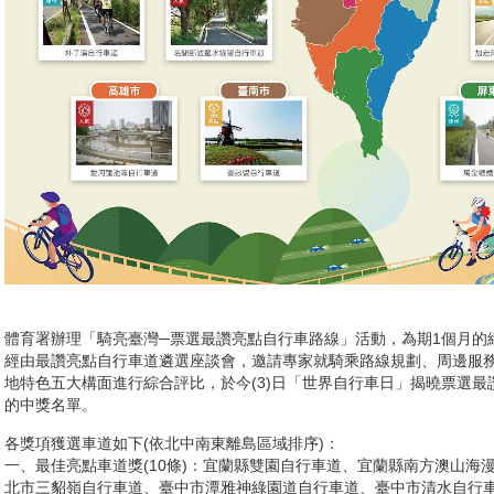
體育署辦理「騎亮臺灣─票選最讚亮點自行車路線」活動，為期1個月的
經由最讚亮點自行車道遴選座談會，邀請專家就騎乘路線規劃、周邊服
地特色五大構面進行綜合評比，於今(3)日「世界自行車日」揭曉票選最
的中獎名單。
各獎項獲選車道如下(依北中南東離島區域排序)：
一、最佳亮點車道獎(10條)：宜蘭縣雙園自行車道、宜蘭縣南方澳山海
北市三貂嶺自行車道、臺中市潭雅神綠園道自行車道、臺中市清水自行