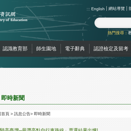
網站導覽
:::
English
熱門搜尋：
認識教育部
師生園地
電子辭典
認證檢定及留考
即時新聞
回首頁
訊息公告
即時新聞
騎亮臺灣─最讚亮點自行車路線」票選結果出爐!