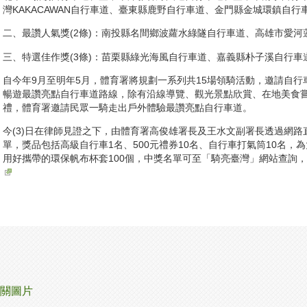
灣KAKACAWAN自行車道、臺東縣鹿野自行車道、金門縣金城環鎮自行
二、最讚人氣獎(2條)：南投縣名間鄉波蘿水綠隧自行車道、高雄市愛河
三、特選佳作獎(3條)：苗栗縣綠光海風自行車道、嘉義縣朴子溪自行
自今年9月至明年5月，體育署將規劃一系列共15場領騎活動，邀請自
暢遊最讚亮點自行車道路線，除有沿線導覽、觀光景點欣賞、在地美食
禮，體育署邀請民眾一騎走出戶外體驗最讚亮點自行車道。
今(3)日在律師見證之下，由體育署高俊雄署長及王水文副署長透過網
單，獎品包括高級自行車1名、500元禮券10名、自行車打氣筒10名，為大
用好攜帶的環保帆布杯套100個，中獎名單可至「騎亮臺灣」網站查詢
關圖片