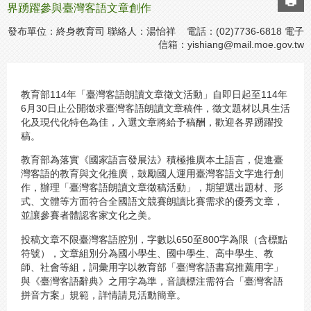
界踴躍參與臺灣客語文章創作
發布單位：終身教育司 聯絡人：湯怡祥 電話：(02)7736-6818 電子
信箱：
yishiang@mail.moe.gov.tw
教育部114年「臺灣客語朗讀文章徵文活動」自即日起至114年
6月30日止公開徵求臺灣客語朗讀文章稿件，徵文題材以具生活
化及現代化特色為佳，入選文章將給予稿酬，歡迎各界踴躍投
稿。
教育部為落實《國家語言發展法》積極推廣本土語言，促進臺
灣客語的教育與文化推廣，鼓勵國人運用臺灣客語文字進行創
作，辦理「臺灣客語朗讀文章徵稿活動」，期望選出題材、形
式、文體等方面符合全國語文競賽朗讀比賽需求的優秀文章，
並讓參賽者體認客家文化之美。
投稿文章不限臺灣客語腔別，字數以650至800字為限（含標點
符號），文章組別分為國小學生、國中學生、高中學生、教
師、社會等組，詞彙用字以教育部「臺灣客語書寫推薦用字」
與《臺灣客語辭典》之用字為準，音讀標注需符合「臺灣客語
拼音方案」規範，詳情請見活動簡章。