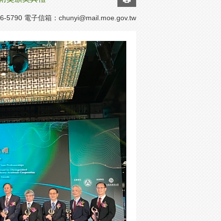
-5790 電子信箱：
chunyi@mail.moe.gov.tw