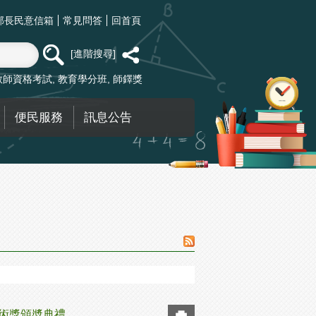
部長民意信箱
常見問答
回首頁
進階搜尋
教師資格考試
教育學分班
師鐸獎
便民服務
訊息公告
學術獎頒奬典禮