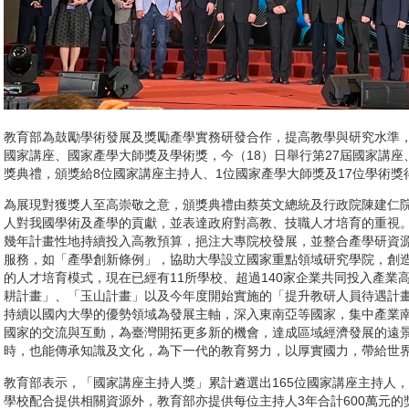
教育部為鼓勵學術發展及獎勵產學實務研發合作，提高教學與研究水準
國家講座、國家產學大師獎及學術獎，今（18）日舉行第27屆國家講座
獎典禮，頒獎給8位國家講座主持人、1位國家產學大師獎及17位學術獎
為展現對獲獎人至高崇敬之意，頒獎典禮由蔡英文總統及行政院陳建仁
人對我國學術及產學的貢獻，並表達政府對高教、技職人才培育的重視
幾年計畫性地持續投入高教預算，挹注大專院校發展，並整合產學研資
服務，如「產學創新條例」，協助大學設立國家重點領域研究學院，創
的人才培育模式，現在已經有11所學校、超過140家企業共同投入產業
耕計畫」、「玉山計畫」以及今年度開始實施的「提升教研人員待遇計
持續以國內大學的優勢領域為發展主軸，深入東南亞等國家，集中產業
國家的交流與互動，為臺灣開拓更多新的機會，達成區域經濟發展的遠
時，也能傳承知識及文化，為下一代的教育努力，以厚實國力，帶給世
教育部表示，「國家講座主持人獎」累計遴選出165位國家講座主持人
學校配合提供相關資源外，教育部亦提供每位主持人3年合計600萬元