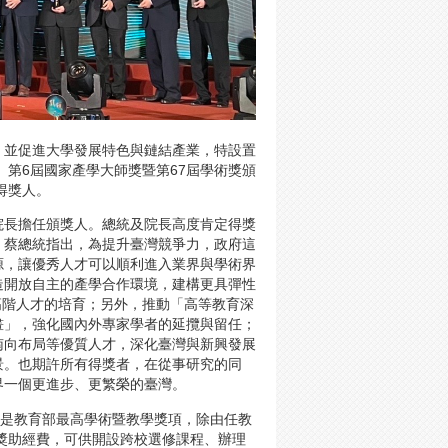
，並促進大學發展特色與鏈結產業，特設置
、第6屆國家產學大師獎暨第67屆學術獎頒
得獎人。
院長擔任頒獎人。總統及院長高度肯定得獎
。蔡總統指出，為提升臺灣競爭力，政府這
源，讓優秀人才可以順利進入業界與學術界
造開放自主的產學合作環境，建構更具彈性
高階人才的培育；另外，推動「高等教育深
畫」，強化國內外專家學者的延攬與留任；
南向布局等優質人才，深化臺灣與新興發展
景。也期許所有得獎者，在從事研究的同
界一個更進步、更繁榮的臺灣。
，是教育部最高學術暨教學獎項，除由任教
的獎助經費，可供開設跨校選修課程、辦理