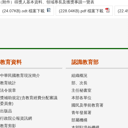
（附件）得獎人基本資料、領域專長及獲獎事蹟一覽表
(24.07KB).odt 檔案下載
(228.04KB).pdf 檔案下載
(22.
教育資料
認識教育部
中華民國教育現況簡介
組織概況
教育統計
部、次長
法令規章
主任秘書室
獎補助規定(含教育經費分配審議
本部各單位
委員會)
國民及學前教育署
出版品
青年發展署
行政院公報資訊網
部屬機構
教育剪影
本部駐境外機構