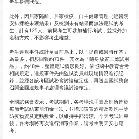
考生身體狀況。
此外，因居家隔離、居家檢疫、自主健康管理（經醫院
安排採檢未獲結果）及檢測未有結果而無法應試的考
生，計有125人。前揭考生可參加補行考試，並採外加
名額方式，不影響考生權益。
考生違規事件統計至目前為止，以「提前或逾時作答」
為最多，初步回報約71件；其次為「隨身放置非應試用
品」，約48件，整體應試情形良好。依照國中教育會考
相關規定，違規事件先由監試委員就現場情況進行記
錄，並經各該考區試務會討論確定後，再送全國試務會
召開全國違規事項處理會議討論核定。
全國試務會表示，考試期間，各考場洗手臺及廁所皆於
每節考試結束前消毒一次，並增加設置酒精及乾洗手等
防疫物資及定點數量，以維持手部清潔。今天考試結束
後，各考場將再次進行消毒作業，請考生明天安心應
考。