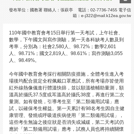
發布單位：國教署 聯絡人：張萩亭 電話：02-7736-7455 電子信
箱：
e-j322@mail.k12ea.gov.tw
110
年國中教育會考15日舉行第一天考試，上午社會、
數學，下午國文與寫作測驗，第一天各科缺考人數及到
考率，分別為：社會2,580人、98.72%；數學2,601
人、98.71%；國文2,819人、98.61%；寫作測驗3,055
人、98.49%。
今年國中教育會考採行相關防疫措施，全體考生進入考
場後均配合規定全程佩戴口罩應試，所有考場亦皆使用
紅外線熱像儀進行體溫快篩，並以額溫槍輔助量測，額
溫高於攝氏37.5度或耳溫高於攝氏38度，再進行第二次
量測。如有發燒，引導考生至「第二類備用試場」應
試，以確保考生權益。第一天累計有98名考生因自主健
康管理、發燒或呼吸道疾病使用「第二類備用試場」，
這些考生無論之後症狀是否消失或減緩，第二天考試仍
應於「第二類備用試場」應考，試務人員也將持續關懷