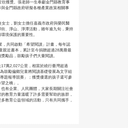
皆欣獲獎。張老師一生奉獻金門縣教育事
參與金門縣政府研擬各種產業政策相關事
炎女士，劉女士擔任嘉義市政府與榮民醫
掃街、淨山、淨潭活動，雖年逾九旬，秉持
解環境保護的重要性。
企業，共同啟動「希望閱讀」計畫，每年認
孩童親近書本，累計至今捐贈超過28萬冊最
讀獎勵品，鼓勵孩子們大量閱讀。
7萬2,027公里，相當於繞行臺灣超過
更為鼓勵偏鄉兒童將閱讀基礎發展為文字組
中專題報導競賽」；獲獎優選的孩子還可參
希望之橋」。
，也有企業、人民團體，大家長期關注社會
聚的教育力量溫暖了許多需要幫助的族群，
更多教育公益領域的活動，只有共同攜手，