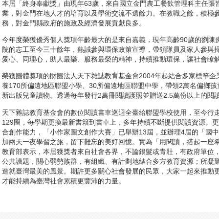
本屆「終身奉獻獎」由現年63歲，來自國立金門農工餐飲管理科主任張
業，對金門在地人才的培育以及學術交流不遺餘力。在教職之餘，積極
務，對金門縣政府的施政及經濟發展貢獻良多。
今年度榮獲優秀個人獎項年齡最大的是來自嘉義，現年高齡90歲的劉陳
院的志工至今三十餘年，熱誠參與環保政策宣導，帶領隊員及家人參與
愛心、同理心，助人最樂、服務最榮的精神，持續推動環保，讓社會瞭
榮獲團體獎項的財團法人天下雜誌教育基金會2004年起結合多家標竿
養170所偏遠地區聯盟小學、30所偏遠地區聯盟中學，帶領2萬名偏鄉
新出版兒童讀物。透過每年發行2萬冊閱讀護照並贈送2.5萬份以上的閱
天下雜誌教育基金會的數位閱讀書車巡迴全臺給聯盟學校使用，至今行走1
129圈，每學期更換最新書籍到書車上，多年持續不斷提供閱讀資源。
合創作能力，「小作家圖文創作大賽」已舉辦13屆，並辦理4屆的「國
加兩天一夜學習之旅，留下難忘的美好回憶。實為「用閱讀，搭起一座
教育部表示，本屆獲獎者來自社會各界，不論銀髮或青壯，有政府單位
公共議題，關心弱勢族群，有組織、有計劃地結合多方教育資源；所凝
造就臺灣最美的風景。期許更多關心社會發展的民眾，大家一起來推動
才能持續為臺灣社會累積更豐沛的力量。