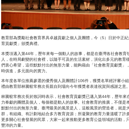
教育部為獎勵社會教育界具卓越貢獻之個人及團體，今（5）日於中正紀
育貢獻獎」頒獎典禮。
本獎項邁入第44年，歷年來每一個動人的故事，都是在臺灣各社會教育
人，在時局劇變的社會裡，以隨手可及的生活素材，演化出多元的教育
們衷心希望，這些默默付出的無形力量，能夠藉由「社會教育貢獻獎」
時俱進，多元面向的實力。
本年度各單位推薦參選的優秀個人及團體計106件，獲獎名單經評審小
禮由教育部林騰蛟常務次長親自到場向今年獲獎者表達祝賀與感謝之意
林騰蛟常務次長於致詞時表示，社會教育貢獻獎已邁入第44年，歷年來
力奉獻的團體及個人，每個都是動人的故事。社會教育的推廣，不僅是
默默付出的無形力量。臺灣最美的風景是人，這般風景的營造者，就是
群，有組織、有計劃地結合多方教育資源；所凝聚的教育力量溫暖了許
更多關心社會發展的民眾，大家一起來推動更多教育公益領域的活動，
豐沛的力量。