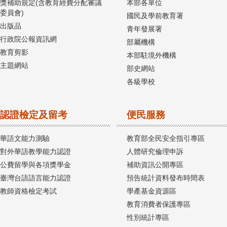
獎補助規定(含教育經費分配審議
本部各單位
委員會)
國民及學前教育署
出版品
青年發展署
行政院公報資訊網
部屬機構
教育剪影
本部駐境外機構
主題網站
部史網站
各級學校
認證檢定及留考
便民服務
華語文能力測驗
教育部全民安全指引專區
對外華語教學能力認證
人體研究倫理申訴
公費留學與各項獎學金
補助資訊公開專區
臺灣台語語言能力認證
預告統計資料發布時間表
教師資格檢定考試
學產基金資源區
教育消費者保護專區
性別統計專區