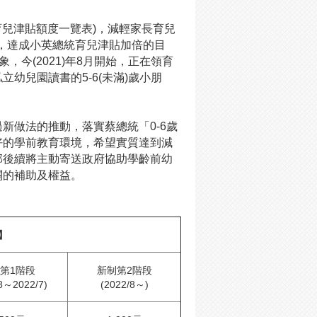
育兒津貼額度一覽表)，減輕家長育兒
8月起，達成小英總統育兒津貼加倍的目
，今(2021)年8月開始，正在領育
幼兒園讀書的5-6(未滿)歲小朋
新做法的推動，落實蔡總統「0-6歲
好的學前教育環境，希望實質達到減
部後續將主動寄送政府協助學齡前幼
關的補助及權益。
】
第1階段
新制第2階段
8～2022/7)
(2022/8～)