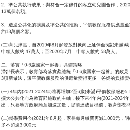
2
、準公共執行成果：與符合一定條件的私立幼兒園合作，2020
13萬個名額。
3
、透過公共化的擴展及準公共的推動，平價教保服務供應量至20
約18萬個名額。
(
二)育兒津貼，自2019年8月起發放對象向上延伸至5歲(未滿)幼兒，
申領人數約 47萬人；至2020年7月，申領人數約 58萬人。
二、落實「0-6歲國家一起養」具體策略
潘部長表示，教育部為落實蔡總統「0-6歲國家一起養」的政
3項新做法，讓平價教保服務的供應量變得更多，爸媽的負擔變
(
一) 4年內(2021-2024年)將再增加2至6歲(未滿)平價教保服務5
擴大公共化向為教育部施政的主軸，接下來4年內(2021-2024
出，只要地方政府願意加速加量，提前達成目標值，教育部都
(
二)就學費用今(2021)年8月起，家長每月繳費再減1,000元，明
多不超過3,000元