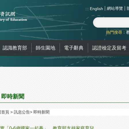
網站導覽
:::
English
熱門搜尋：
認識教育部
師生園地
電子辭典
認證檢定及留考
即時新聞
回首頁
訊息公告
即時新聞
實「0-6歲國家一起養」，教育部支持家庭育兒