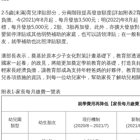
2-5
歲(未滿)育兒津貼部分，分兩階段提高發放額度(詳如附表2
負擔。今(2021)年8月起，每月發放3,500元；明(2022)年
標，每月發放5,000元，2胎、3胎再加發。此外，亦擴大發放對象
嬰留停津貼或其他弱勢補助的家庭，也可以請領津貼；在一般私立
友，就學補助也比照津貼額度。
潘部長表示，奠基於原本少子女化對策計畫基礎下，教育部透過
國家一起養」的政見，將能更加奠定學前教育的基礎，打造良
輕家長經濟負擔，讓教育部成為支持年輕爸媽的好夥伴。教育
兒各項措施的資訊，到每一位幼兒家中，幫助家長了解幼兒相
附表1-家長每月繳費一覽表
就學費用再降低【家長每月繳費
幼兒園
現行機制
新制
幼生胎次
類型
(2020/8～2021/7)
(2021/