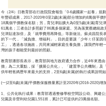
今（2/4）日教育部在行政院院會報告「0-6歲國家一起養」規
年豐碩成果，2017-2020年0至2歲(未滿)部分增加約8萬個平
18萬個平價教保名額；另，育兒津貼擴大為0至5歲(未滿)育兒
61萬名；三者合計多照顧了86萬多個家庭。另為落實蔡總統
兒津貼達加倍」及「就學費用再降低」等新做法。蘇貞昌院長
的下一代，「減負擔、增福利」，目的是要讓「少年ㄤ仔某因
工」，透過各項施政，共同來減輕家庭生養負擔，讓我們年輕
灣的孩子都能受到最好的照顧。
教育部潘部長表示，教育部與地方政府通力合作，近4年來透由
擔」為二大重點，採「擴展公共化」、「建置準公共機制」及
供年輕爸媽歷年來最大的支持，2至6歲(未滿)的執行成果說明
(
一)2至6歲(未滿)平價教保服務量累計至2020年(2016-2020)
1
、公共化執行成果：教育部透過整修學校空間設公幼、興建公共幼
兒園及非營利幼兒園1,551班，累計已可提供約23萬個名額。