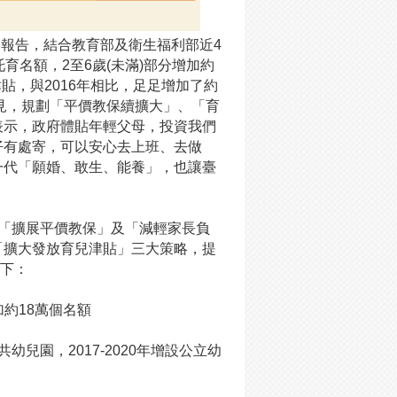
劃報告，結合教育部及衛生福利部近4
價托育名額，2至6歲(未滿)部分增加約
津貼，與2016年相比，足足增加了約
政見，規劃「平價教保續擴大」、「育
表示，政府體貼年輕父母，投資我們
仔有處寄，可以安心去上班、去做
一代「願婚、敢生、能養」，也讓臺
「擴展平價教保」及「減輕家長負
「擴大發放育兒津貼」三大策略，提
如下：
增加約18萬個名額
兒園，2017-2020年增設公立幼