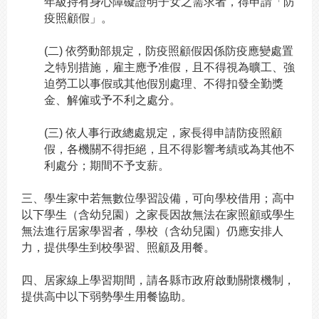
年級持有身心障礙證明子女之需求者，得申請「防
疫照顧假」。
(
二) 依勞動部規定，防疫照顧假因係防疫應變處置
之特別措施，雇主應予准假，且不得視為曠工、強
迫勞工以事假或其他假別處理、不得扣發全勤獎
金、解僱或予不利之處分。
(
三) 依人事行政總處規定，家長得申請防疫照顧
假，各機關不得拒絕，且不得影響考績或為其他不
利處分；期間不予支薪。
三、學生家中若無數位學習設備，可向學校借用；高中
以下學生（含幼兒園）之家長因故無法在家照顧或學生
無法進行居家學習者，學校（含幼兒園）仍應安排人
力，提供學生到校學習、照顧及用餐。
四、居家線上學習期間，請各縣市政府啟動關懷機制，
提供高中以下弱勢學生用餐協助。