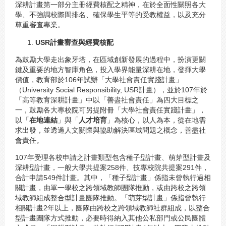
深耕計畫第一部分主冊經費核配之精神，在於全面性關照各大
學、不強調校際間排名、確保學生平等的受教權益，以及充分
尊重審查專業。
USR
計畫審查與經費核配
為鼓勵大學走出象牙塔，在區域創新發展的過程中，扮演更關
鍵及重要的地方智庫角色，投入學界能量深耕在地，發揮大學
價值，教育部於106年試辦「大學社會責任實踐計畫」
（University Social Responsibility, USR計畫），並於107年於
「高等教育深耕計畫」中以「善盡社會責任」為四大目標之
一，鼓勵各大專校院可另提附冊「大學社會責任實踐計畫」，
以「
在地連結
」與「
人才培育
」為核心，以人為本，從在地需
求出發，並透過人文關懷與協助解決區域問題之概念，善盡社
會責任。
107年受理各校申請之計畫類型包含種子型計畫、萌芽型計畫及
深耕型計畫，一般大學共提案258件、技專校院共提案291件，
合計申請549件計畫。其中，「種子型計畫」係指未曾執行過相
關計畫，由單一學校之跨領域教師團隊推動，或由跨校之跨領
域教師組成整合型計畫團隊推動。「萌芽型計畫」係指曾執行
相關計畫2年以上，團隊由跨校之跨領域教師社群組成，以整合
型計畫團隊方式推動，必要時得納入其他公私部門或公民團體