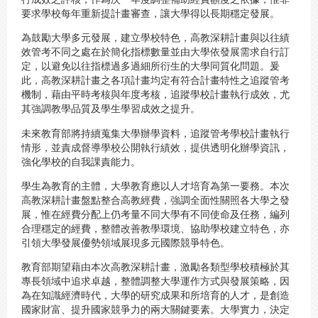
要求學校每年重新提計畫審查，讓大學得以長期穩定發展。
為鼓勵大學多元發展，建立學校特色，高教深耕計畫與以往績
效管考不同之處在於簡化指標數量並由大學依發展需求自行訂
定，以避免以往指標過多過細所衍生的大學同質化問題。爰
此，高教深耕計畫之各項計畫均定有符合計畫特性之追蹤管考
機制，藉由平時考核與年度考核，追蹤學校計畫執行成效，尤
其強調教學品質及學生學習成效之提升。
未來教育部將持續蒐集大學辦學資料，追蹤管考學校計畫執行
情形，並責成督導學校公開執行績效，提供透明化辦學資訊，
強化學校的自我課責能力。
學生為教育的主體，大學教育應以人才培育為第一要務。本次
高教深耕計畫盤點整合高教經費，強調全面性關照各大學之發
展，惟在經費分配上仍考量不同大學有不同使命及任務，編列
合理穩定的經費，整體改善教學環境、協助學校建立特色，亦
引領大學發展優勢領域展現多元國際競爭特色。
教育部期望藉由本次高教深耕計畫，激勵各類型學校積極於其
專長領域中追求卓越，整體調整大學運作方式與發展策略，因
為在知識經濟時代，大學的研究成果和所培育的人才，是創造
國家財富、提升國家競爭力的兩大關鍵要素。大學實力，決定