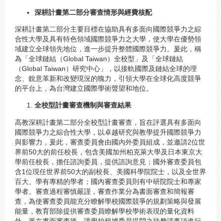
深耕計畫第二部分審查情形與經費核配
深耕計畫第二部分主要目標在協助具有多面向國際競爭力之綜
合性大學及具有特色領域國際競爭力之大學，使大學在優勢領
域建立全球領先地位，進一步提升整體國際競爭力。爰此，稱
為「全球鏈結（Global Taiwan）全校型」及「全球鏈結
（Global Taiwan）研究中心」，以接軌國際及鏈結全球的理
念、銳意革新和改變現況的魄力，引領大學在全球化高度競爭
的平台上，為台灣建立國際學術聲望和地位。
全校型計畫審查機制與審查結果
高教深耕計畫第二部分全校型計畫審查，旨在評選具有多面向
國際競爭力之綜合性大學，以卓越研究與教學提升國際競爭力
與影響力，爰此，審查委員會由國內外委員組成，並邀請2位世
界前50大的前任校長，包含美國加州柏克萊大學及日本東京大
學前任校長，擔任諮詢委員，提供諮詢意見；國外審查委員包
含1位現任世界前50大的副校長、美國科學院院士，以及全世界
百大、學有專精的學者；國內審查委員則有中研院院士和專家
學者。審查過程審慎嚴謹，審查作業分為書面審查和簡報審
查，為使審查委員能充分瞭解學校國際競爭的規劃策略與發展
能量，教育部除提供審查委員瞭解學校學術表現的量化資料
外，更在書面審查後，讓學校根據委員提問之待釐清事項進行