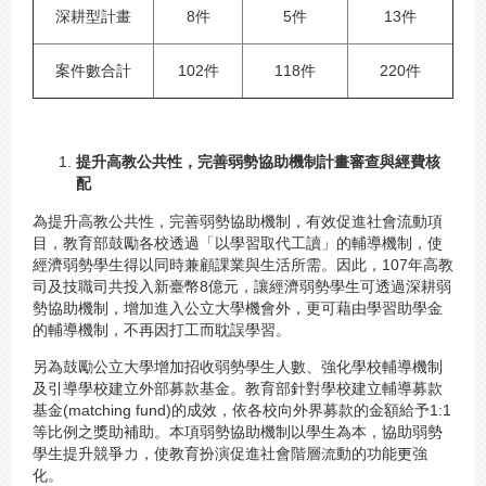
深耕型計畫
8件
5件
13件
案件數合計
102件
118件
220件
提升高教公共性，完善弱勢協助機制計畫審查與經費核
配
為提升高教公共性，完善弱勢協助機制，有效促進社會流動項
目，教育部鼓勵各校透過「以學習取代工讀」的輔導機制，使
經濟弱勢學生得以同時兼顧課業與生活所需。因此，107年高教
司及技職司共投入新臺幣8億元，讓經濟弱勢學生可透過深耕弱
勢協助機制，增加進入公立大學機會外，更可藉由學習助學金
的輔導機制，不再因打工而耽誤學習。
另為鼓勵公立大學增加招收弱勢學生人數、強化學校輔導機制
及引導學校建立外部募款基金。教育部針對學校建立輔導募款
基金(matching fund)的成效，依各校向外界募款的金額給予1:1
等比例之獎助補助。本項弱勢協助機制以學生為本，協助弱勢
學生提升競爭力，使教育扮演促進社會階層流動的功能更強
化。