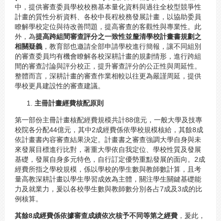
中，提供審查委員學校校務基本量化資料與過往全校型競爭性
計畫的質性分析資料、各校中長程校務發展計畫，以協助委員
瞭解學校定位與待改善問題，提高審查的客觀性與專業性。此
外，為
提高跨組間審查評分之一致性並釐清學校計畫書規劃之
相關疑義
，教育部也邀請全部申請學校進行簡報，讓不同組別
的審查委員均有機會瞭解各校深耕計畫的規劃情形，進行跨組
間的審查討論與評分校正，提升審查評分的公正性與周延性。
整體而言，深耕計畫的審查作業相較以往更為嚴謹周延，提供
學校更具建設性的審查建議。
主冊計畫經費核配原則
第一部份主冊計畫核配經費規模共計88億元，一般大學及技專
校院各分配44億元，其中2成經費係依學校規模核給，其餘8成
依計畫書內容審查結果決定。計畫書之審查強調大學自身與未
來發展目標進行比對，著重大學依自我定位、學校性質及發展
基礎，發展自身多元特色，自行訂定優勢重點發展的面向。2成
經費所指之學校規模，係以學校的學生數與教師數計算，且考
量高教深耕計畫以學生學習成效為主體，關注學生關鍵基礎能
力及就業力，爰以各校學生數與教師數分別各占7成及3成的比
例核算。
其餘8成經費係依據審查成績依次核予不同等第之經費
，爰此，