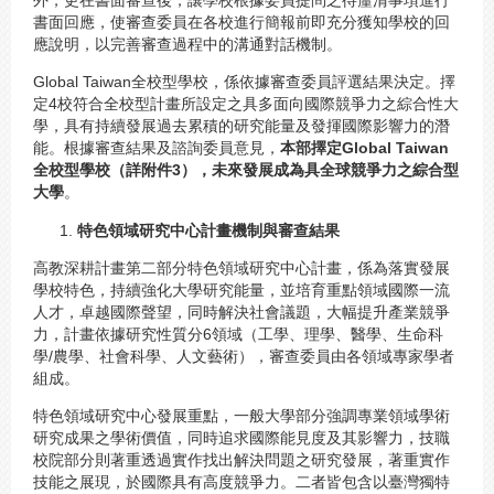
書面回應，使審查委員在各校進行簡報前即充分獲知學校的回
應說明，以完善審查過程中的溝通對話機制。
Global Taiwan全校型學校，係依據審查委員評選結果決定。擇
定4校符合全校型計畫所設定之具多面向國際競爭力之綜合性大
學，具有持續發展過去累積的研究能量及發揮國際影響力的潛
能。根據審查結果及諮詢委員意見，
本部擇定
Global Taiwan
全校型學校（詳附件3），未來發展成為具全球競爭力之綜合型
大學
。
特色領域研究中心計畫機制與審查結果
高教深耕計畫第二部分特色領域研究中心計畫，係為落實發展
學校特色，持續強化大學研究能量，並培育重點領域國際一流
人才，卓越國際聲望，同時解決社會議題，大幅提升產業競爭
力，計畫依據研究性質分6領域（工學、理學、醫學、生命科
學/農學、社會科學、人文藝術），審查委員由各領域專家學者
組成。
特色領域研究中心發展重點，一般大學部分強調專業領域學術
研究成果之學術價值，同時追求國際能見度及其影響力，技職
校院部分則著重透過實作找出解決問題之研究發展，著重實作
技能之展現，於國際具有高度競爭力。二者皆包含以臺灣獨特