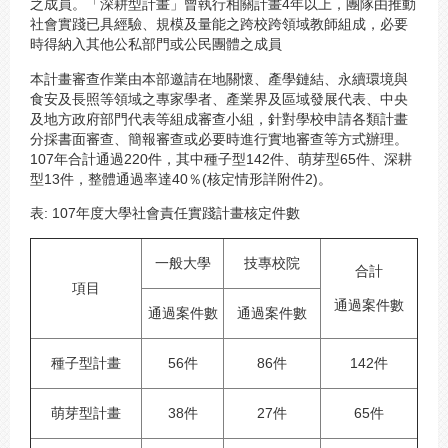
之成員。「深耕型計畫」曾執行相關計畫4年以上，團隊由推動
社會實踐已具經驗、規模及量能之跨校跨領域教師組成，必要
時得納入其他公私部門或公民團體之成員
本計畫審查作業由本部邀請在地關懷、產學鏈結、永續環境與
食安及長照等領域之專家學者、產業界及區域發展代表、中央
及地方政府部門代表等組成審查小組，針對學校申請各類計畫
分採書面審查、簡報審查或必要時進行實地審查等方式辦理。
107年合計通過220件，其中種子型142件、萌芽型65件、深耕
型13件，整體通過率達40％(核定情形詳附件2)。
表: 107年度大學社會責任實踐計畫核定件數
一般大學
技專校院
合計
項目
通過案件數
通過案件數
通過案件數
種子型計畫
56件
86件
142件
萌芽型計畫
38件
27件
65件