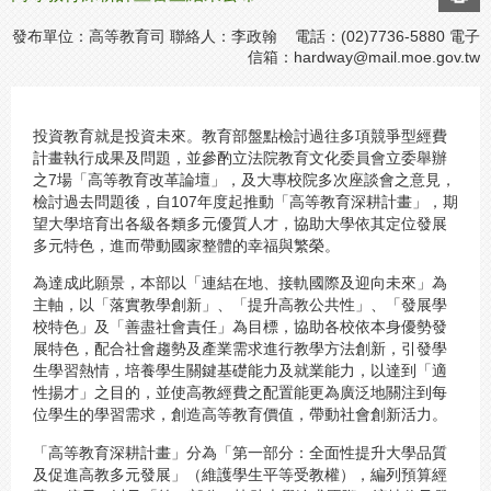
發布單位：高等教育司 聯絡人：李政翰 電話：(02)7736-5880 電子
信箱：
hardway@mail.moe.gov.tw
投資教育就是投資未來。教育部盤點檢討過往多項競爭型經費
計畫執行成果及問題，並參酌立法院教育文化委員會立委舉辦
之7場「高等教育改革論壇」，及大專校院多次座談會之意見，
檢討過去問題後，自107年度起推動「高等教育深耕計畫」，期
望大學培育出各級各類多元優質人才，協助大學依其定位發展
多元特色，進而帶動國家整體的幸福與繁榮。
為達成此願景，本部以「連結在地、接軌國際及迎向未來」為
主軸，以「落實教學創新」、「提升高教公共性」、「發展學
校特色」及「善盡社會責任」為目標，協助各校依本身優勢發
展特色，配合社會趨勢及產業需求進行教學方法創新，引發學
生學習熱情，培養學生關鍵基礎能力及就業能力，以達到「適
性揚才」之目的，並使高教經費之配置能更為廣泛地關注到每
位學生的學習需求，創造高等教育價值，帶動社會創新活力。
「高等教育深耕計畫」分為「第一部分：全面性提升大學品質
及促進高教多元發展」（維護學生平等受教權），編列預算經