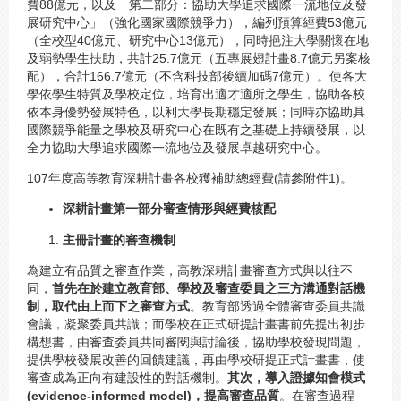
費88億元，以及「第二部分：協助大學追求國際一流地位及發
展研究中心」（強化國家國際競爭力），編列預算經費53億元
（全校型40億元、研究中心13億元），同時挹注大學關懷在地
及弱勢學生扶助，共計25.7億元（五專展翅計畫8.7億元另案核
配），合計166.7億元（不含科技部後續加碼7億元）。使各大
學依學生特質及學校定位，培育出適才適所之學生，協助各校
依本身優勢發展特色，以利大學長期穩定發展；同時亦協助具
國際競爭能量之學校及研究中心在既有之基礎上持續發展，以
全力協助大學追求國際一流地位及發展卓越研究中心。
107年度高等教育深耕計畫各校獲補助總經費(請參附件1)。
深耕計畫第一部分審查情形與經費核配
主冊計畫的審查機制
為建立有品質之審查作業，高教深耕計畫審查方式與以往不
同，
首先在於建立教育部、學校及審查委員之三方溝通對話機
制，取代由上而下之審查方式
。教育部透過全體審查委員共識
會議，凝聚委員共識；而學校在正式研提計畫書前先提出初步
構想書，由審查委員共同審閱與討論後，協助學校發現問題，
提供學校發展改善的回饋建議，再由學校研提正式計畫書，使
審查成為正向有建設性的對話機制。
其次，導入證據知會模式
(evidence-informed model)，提高審查品質
。在審查過程