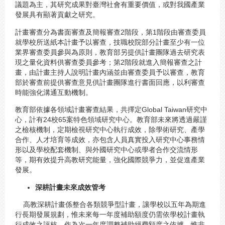
議題為主，其研究成果對臺灣社會有重要價值，或對我國產業
發展具有顯著貢獻之研究。
計畫審查分為書面審查及簡報審查2階段，第1階段由審查委員
就學校所送紙本計畫予以審查，技職校院部分計畫至少有一位
業界審查委員參與為原則，教育部另提供計畫團隊過去研究表
現之量化資料供審查委員參考；第2階段就進入簡報審查之計
畫，由計畫主持人說明計畫內涵並由審查委員予以審查，教育
部於審查前提供審查意見供計畫團隊進行書面回應，以利審查
時能強化溝通互動機制。
教育部依據各領域計畫審查結果，共擇定Global Taiwan研究中
心，計有24校65案特色領域研究中心。教育部未來將透過嚴謹
之檢核機制，定期檢視研究中心執行成效，除學術研究、產學
合作、人才培育等成效，亦包含人員真實投入研究中心事務情
形以及學校配套機制、與外國研究中心或學者合作交流情形
等，期有效提升高教研究能量，強化國際競爭力，並促進產業
發展。
深耕計畫未來成效管考
高教深耕計畫係整合各類競爭型計畫，讓學校以五年為期進
行長期發展規劃，惟未來每一年度補助額度仍需依學校計畫執
行成效之評核，作為次一年度調整補助經費額度之依據，惟非