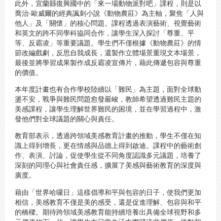
此外，宜蘭縣復興國中的「來一場動物派對吧」課程，則是以
喬治·歐威爾的經典諷刺小說《動物農莊》為主軸，聚焦「人與
他人」及「關懷」的核心問題。課程透過表演藝術、視覺藝術
和英文的跨不同學科協同合作，讓學生深入探討「尊重、平
等、反霸凌」等重要議題。學生們不僅根據《動物農莊》的情
節改編戲劇，反思自我成長，還製作立體場景重現文本場景，
最後並將學習成果製作成反霸凌宣傳片，藉此傳遞包容與尊重
的價值。
本年度計畫也有合作學校陸續以「難民」為主題，面對全球動
盪不安，戰爭與難民問題愈發嚴峻，教師希望透過難民主題的
美感課程，讓學生理解世界難民的困境，並在學習過程中，激
發他們對全球議題的關心與責任。
教育部表示，透過跨領域美感教育計畫的推動，學生不僅在知
識上得到增長，更在情感與品德上得到啟迪。課程中的藝術創
作、表演、討論，促使學生從不同角度認識多元議題，培養了
深刻的同理心與社會責任感，擴展了美感與藝術教育的深度與
廣度。
藉由「世界哈囉日」這樣倡導和平與包容的日子，使我們更加
相信，美感教育不僅是美的感受，還是促進理解、包容與和平
的橋樑。期待跨領域美感教育能持續培養出具備全球視野和多