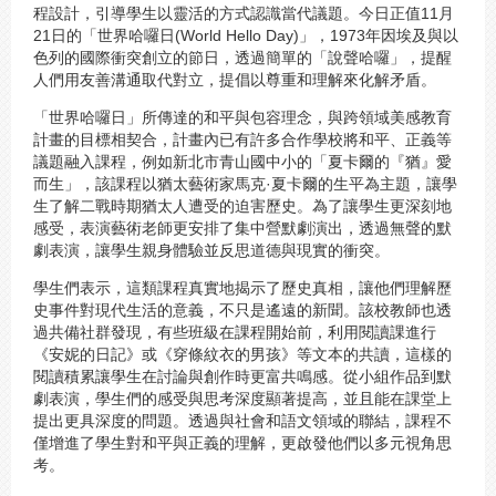
程設計，引導學生以靈活的方式認識當代議題。今日正值11月
21日的「世界哈囉日(World Hello Day)」，1973年因埃及與以
色列的國際衝突創立的節日，透過簡單的「說聲哈囉」，提醒
人們用友善溝通取代對立，提倡以尊重和理解來化解矛盾。
「世界哈囉日」所傳達的和平與包容理念，與跨領域美感教育
計畫的目標相契合，計畫內已有許多合作學校將和平、正義等
議題融入課程，例如新北市青山國中小的「夏卡爾的『猶』愛
而生」，該課程以猶太藝術家馬克·夏卡爾的生平為主題，讓學
生了解二戰時期猶太人遭受的迫害歷史。為了讓學生更深刻地
感受，表演藝術老師更安排了集中營默劇演出，透過無聲的默
劇表演，讓學生親身體驗並反思道德與現實的衝突。
學生們表示，這類課程真實地揭示了歷史真相，讓他們理解歷
史事件對現代生活的意義，不只是遙遠的新聞。該校教師也透
過共備社群發現，有些班級在課程開始前，利用閱讀課進行
《安妮的日記》或《穿條紋衣的男孩》等文本的共讀，這樣的
閱讀積累讓學生在討論與創作時更富共鳴感。從小組作品到默
劇表演，學生們的感受與思考深度顯著提高，並且能在課堂上
提出更具深度的問題。透過與社會和語文領域的聯結，課程不
僅增進了學生對和平與正義的理解，更啟發他們以多元視角思
考。