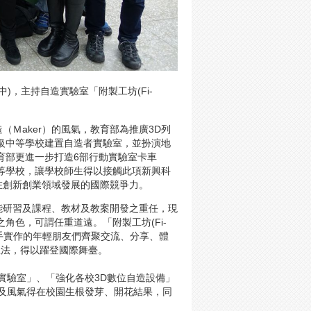
)，主持自造實驗室「附製工坊(Fi-
Ｍaker）的風氣，教育部為推廣3D列
高級中等學校建置自造者實驗室，並扮演地
育部更進一步打造6部行動實驗室卡車
高級中等學校，讓學校師生得以接觸此項新興科
在創新創業領域發展的國際競爭力。
能研習及課程、教材及教案開發之重任，現
角色，可謂任重道遠。「附製工坊(Fi-
動手實作的年輕朋友們齊聚交流、分享、體
想法，得以躍登國際舞臺。
造實驗室」、「強化各校3D數位自造設備」
神及風氣得在校園生根發芽、開花結果，同