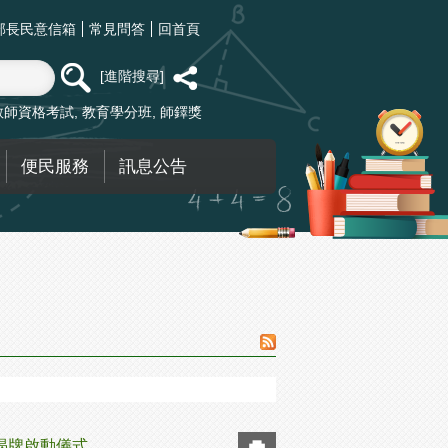
部長民意信箱
常見問答
回首頁
進階搜尋
教師資格考試
教育學分班
師鐸獎
便民服務
訊息公告
」揭牌啟動儀式