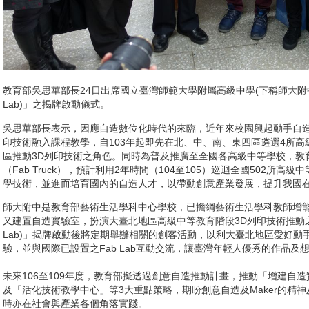
教育部吳思華部長24日出席國立臺灣師範大學附屬高級中學(下稱師大附中
Lab)」之揭牌啟動儀式。
吳思華部長表示，因應自造數位化時代的來臨，近年來校園興起動手自造（
印技術融入課程教學，自103年起即先在北、中、南、東四區遴選4所
區推動3D列印技術之角色。同時為普及推廣至全國各高級中等學校，教
（Fab Truck），預計利用2年時間（104至105）巡迴全國502所
學技術，並進而培育國內的自造人才，以帶動創意產業發展，提升我國
師大附中是教育部藝術生活學科中心學校，已擔綱藝術生活學科教師增
又建置自造實驗室，扮演大臺北地區高級中等教育階段3D列印技術推動之
Lab)」揭牌啟動後將定期舉辦相關的創客活動，以利大臺北地區愛好
驗，並與國際已設置之Fab Lab互動交流，讓臺灣年輕人優秀的作品及
未來106至109年度，教育部擬透過創意自造推動計畫，推動「增建自
及「活化技術教學中心」等3大重點策略，期盼創意自造及Maker的精
時亦在社會與產業各個角落實踐。