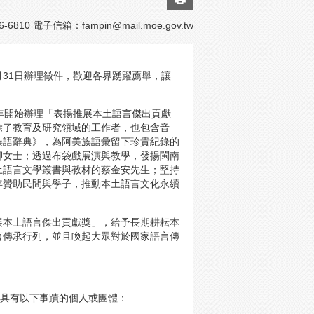
-6810 電子信箱：
fampin@mail.moe.gov.tw
0月31日辦理徵件，歡迎各界踴躍薦舉，讓
年開始辦理「表揚推展本土語言傑出貢獻
者除了教育及研究領域的工作者，也包含音
族語辭典》，為阿美族語彙留下珍貴紀錄的
卿女士；透過布袋戲展演與教學，發揚閩南
土語言文學叢書與教材的蔡金安先生；堅持
年贊助民間與學子，推動本土語言文化永續
本土語言傑出貢獻獎」，給予長期耕耘本
言傳承行列，並且喚起大眾對於國家語言傳
具有以下事蹟的個人或團體：