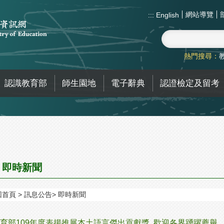
網站導覽
:::
English
熱門搜尋：
認識教育部
師生園地
電子辭典
認證檢定及留考
即時新聞
回首頁
訊息公告
即時新聞
育部109年度表揚推展本土語言傑出貢獻獎 歡迎各界踴躍薦舉