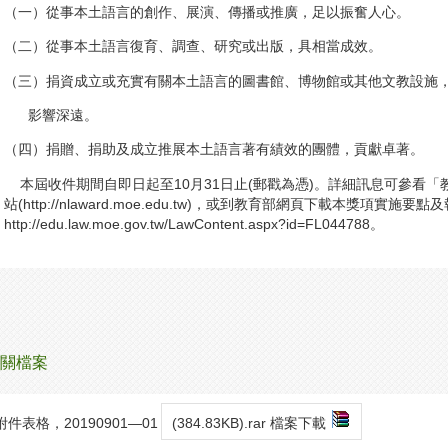
（一）從事本土語言的創作、展演、傳播或推廣，足以振奮人心。
（二）從事本土語言復育、調查、研究或出版，具相當成效。
（三）捐資成立或充實有關本土語言的圖書館、博物館或其他文教設施
影響深遠。
（四）捐贈、捐助及成立推展本土語言著有績效的團體，貢獻卓著。
本屆收件期間自即日起至10月31日止(郵戳為憑)。詳細訊息可參看
站(http://nlaward.moe.edu.tw)，或到教育部網頁下載本獎項實施要
http://edu.law.moe.gov.tw/LawContent.aspx?id=FL044788。
關檔案
附件表格，20190901—01
(384.83KB).rar 檔案下載