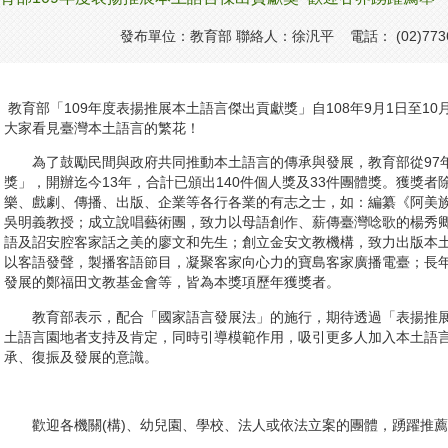
發布單位：教育部 聯絡人：徐汎平 電話： (02)7736
教育部「109年度表揚推展本土語言傑出貢獻獎」自108年9月1日至1
大家看見臺灣本土語言的繁花！
為了鼓勵民間與政府共同推動本土語言的傳承與發展，教育部從97
獎」，開辦迄今13年，合計已頒出140件個人獎及33件團體獎。獲獎
樂、戲劇、傳播、出版、企業等各行各業的有志之士，如：編纂《阿美
吳明義教授；成立說唱藝術團，致力以母語創作、薪傳臺灣唸歌的楊秀
語及詔安腔客家話之美的廖文和先生；創立金安文教機構，致力出版本
以客語發聲，製播客語節目，凝聚客家向心力的寶島客家廣播電臺；長
發展的鄭福田文教基金會等，皆為本獎項歷年獲獎者。
教育部表示，配合「國家語言發展法」的施行，期待透過「表揚推展
土語言園地者支持及肯定，同時引導模範作用，吸引更多人加入本土語
承、復振及發展的意識。
歡迎各機關(構)、幼兒園、學校、法人或依法立案的團體，踴躍推薦