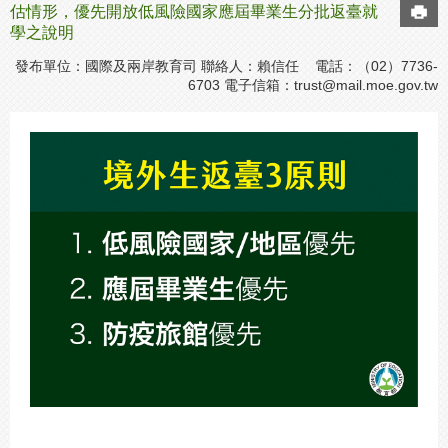
估情形，優先開放低風險國家應屆畢業生分批返臺就
學之說明
發布單位：國際及兩岸教育司 聯絡人：賴信任 電話：（02）7736-
6703 電子信箱：
trust@mail.moe.gov.tw