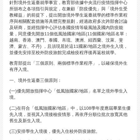
針對境外生返臺就學事宜，教育部依據中央流行疫情指揮中心
所頒布之各項指引與規定，在兼顧「防疫優先」與「境外生受
教權益」的前提下，提出開放境外學生返臺就學的標準作業程
序與相關配套措施等具體完整規劃，經過政府多次跨部會討論
及研商，並經指揮中心評估各國疫情等級風險及國內防疫能
量，同意優先開放11個低風險國家/地區(11個國家/地區名單：
越南、香港、澳門、泰國、帛琉、澳洲、紐西蘭、汶萊、斐
濟、蒙古、不丹) ，且須現居於這11國家/地區之境外生入境，
並優先安排至校外防疫旅館完成檢疫程序後再返校就學。
教育部提出「三個原則、兩個標準作業程序」，以確保境外生
有序入境。
一、境外生返臺三個原則：
(一)優先開放指揮中心「低風險國家/地區」名單之境外學生入
境。
(二)在符合「低風險國家/地區」中，以108學年度應屆畢業生優
先入境，並視其入境後檢疫情形，再依序分順位批次放寬其他
舊生及新生入境。
(三)安排學生入境後，優先入住校外防疫旅館。