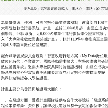
發布單位：高等教育司 聯絡人：李格心 電話：02-7736
為提供快速、便利、可靠的數位畢業證書機制，教育部自108
大專院校數位證書系統」計畫，並於110年6月起，由國立成功
個學院、98個系所、近6,000名畢業生進行數位學位證書試
入「大專院校數位證書試辦計畫」，預計110學年度推廣至全國
我國大學證書數位驗證建設。
配合國家發展委員會規劃「智慧政府行動方案（My Data數
數位化時代，企業徵才、國際移動需求擴大，對學位證書的確
數位證書系統」邀集大專校院共同討論發證機制，由國立成功
學系副教授舒宇宸負責團隊開發建置並訂定數位證書標準規範
業界快速驗證各式學位證書。
計畫主要分為發證與驗證兩大面向：
一、在發證方面，透過計畫團隊提供各合作大專院校「發證系
程並串接畢業生資料後，讓學校快速發展符合規範的數位學位