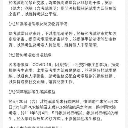
於考試期間禁止交談，為降低周邊噪音及非預期干擾，英語
（聽力）測驗（含考試說明）期間將短暫關閉試場內四個角落
之窗戶，以維持考試公平性。
(六)加強考場消毒及防疫物資準備
除考試當日結束時，予以場地清消外，於每節考試結束前加強
廁所消毒，提高考場環境消毒頻率，並提供手部清潔等防疫物
資，以供考生及考場人員使用，維持個人手部清潔。
(七)管制考場進出場動線
各考場依據「COVID-19」因應指引：社交距離注意事項」預先
規劃考生進場、出場及考場內部移動動線，並區隔各類試場動
線，以避免人潮聚集。請考生務必配合考場規劃的動線移動，
以保持適當社交距離，落實防疫工作。
(八)保障確診考生考試權益
於5月20日（含）以前確診尚未解除隔離、快篩陽性未於5月20
日(含)前經PCR檢驗及未獲PCR檢驗結果之考生，將併同大陸
考場，於111年6月4日、5日參加補行考試。參加補行考試的考
生，於入學時採外加名額方式，不影響其他考生權益。