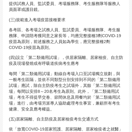
提供試務人員、監試委員、考場服務隊、考生服務隊等服務人
員面罩或護目鏡。
(三)規範進入考場疫苗接種要求
各考區、各考場之試務人員、監試委員、考場服務隊、考生服
務隊、申請陪考獲同意之家長等，均應完整接種3劑COVID-19
疫苗為原則，前述服務之人員如為學生，應完整接種2劑
COVID-19疫苗為原則。
(四)設立「第二類備用試場」，供居家隔離、居家檢疫、自主防
疫及現場發燒或有呼吸道疾病考生應考
每間「第二類備用試場」動線自考場入口至試場獨立規劃，與
一般考生區隔，並依不同類型分別安排到不同的「第二類備用
試場」應試，除自主防疫考生之試場外，其餘「第二類備用試
場」每間以安排8～20名考生為原則。此外，「第二類備用試
場」考生不得提早交卷、節間休息及用餐均於「第二類備用試
場」進行，由考場另派專人協助處理考生事宜，兼顧所有考生
健康、安全及應考權益。
(五)居家隔離、自主防疫及居家檢疫考生交通方式
依「放寬COVID-19居家照護、居家隔離、居家檢疫者之就醫」