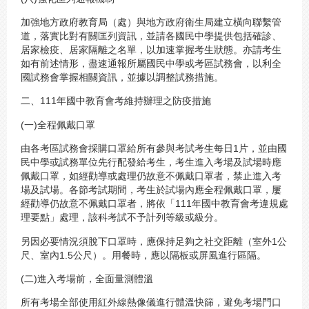
加強地方政府教育局（處）與地方政府衛生局建立橫向聯繫管
道，落實比對有關匡列資訊，並請各國民中學提供包括確診、
居家檢疫、居家隔離之名單，以加速掌握考生狀態。亦請考生
如有前述情形，盡速通報所屬國民中學或考區試務會，以利全
國試務會掌握相關資訊，並據以調整試務措施。
二、111年國中教育會考維持辦理之防疫措施
(一)全程佩戴口罩
由各考區試務會採購口罩給所有參與考試考生每日1片，並由國
民中學或試務單位先行配發給考生，考生進入考場及試場時應
佩戴口罩，如經勸導或處理仍故意不佩戴口罩者，禁止進入考
場及試場。各節考試期間，考生於試場內應全程佩戴口罩，屢
經勸導仍故意不佩戴口罩者，將依「111年國中教育會考違規處
理要點」處理，該科考試不予計列等級或級分。
另因必要情況須脫下口罩時，應保持足夠之社交距離（室外1公
尺、室內1.5公尺）。用餐時，應以隔板或屏風進行區隔。
(二)進入考場前，全面量測體溫
所有考場全部使用紅外線熱像儀進行體溫快篩，避免考場門口