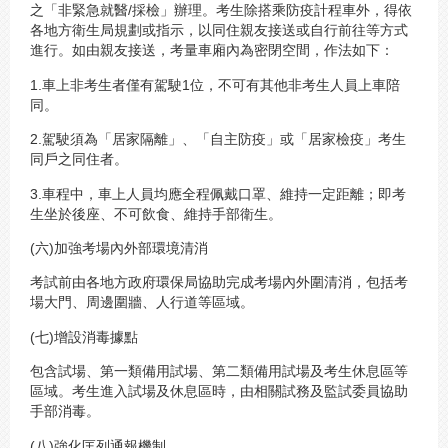
之「非緊急就醫/採檢」辦理。考生除搭乘防疫計程車外，得依
各地方衛生局規劃或指示，以同住親友接送或自行前往等方式
進行。如由親友接送，考量車廂內為密閉空間，作法如下：
1.車上非考生者僅有駕駛1位，不可有其他非考生人員上車陪
同。
2.駕駛須為「居家隔離」、「自主防疫」或「居家檢疫」考生
同戶之同住者。
3.車程中，車上人員均應全程佩戴口罩、維持一定距離；即考
生坐於後座、不可飲食、維持手部衛生。
(六)加強考場內外部環境清消
考試前由各地方政府環保局協助完成考場內外圍清消，包括考
場大門、周邊圍牆、人行道等區域。
(七)增設消毒據點
包含試場、第一類備用試場、第二類備用試場及考生休息區等
區域。考生進入試場及休息區時，由相關試務及監試委員協助
手部消毒。
(八)強化匡列通報機制