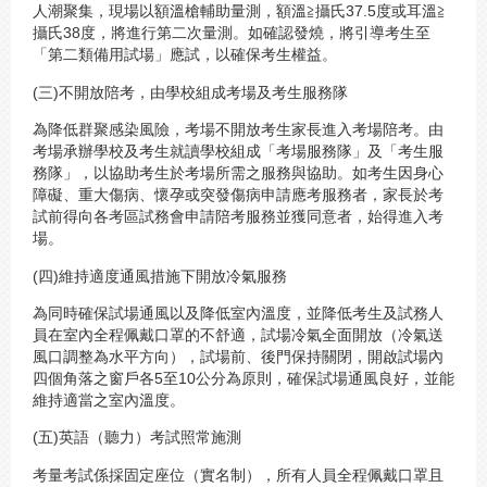
人潮聚集，現場以額溫槍輔助量測，額溫≧攝氏37.5度或耳溫≧
攝氏38度，將進行第二次量測。如確認發燒，將引導考生至
「第二類備用試場」應試，以確保考生權益。
(三)不開放陪考，由學校組成考場及考生服務隊
為降低群聚感染風險，考場不開放考生家長進入考場陪考。由
考場承辦學校及考生就讀學校組成「考場服務隊」及「考生服
務隊」，以協助考生於考場所需之服務與協助。如考生因身心
障礙、重大傷病、懷孕或突發傷病申請應考服務者，家長於考
試前得向各考區試務會申請陪考服務並獲同意者，始得進入考
場。
(四)維持適度通風措施下開放冷氣服務
為同時確保試場通風以及降低室內溫度，並降低考生及試務人
員在室內全程佩戴口罩的不舒適，試場冷氣全面開放（冷氣送
風口調整為水平方向），試場前、後門保持關閉，開啟試場內
四個角落之窗戶各5至10公分為原則，確保試場通風良好，並能
維持適當之室內溫度。
(五)英語（聽力）考試照常施測
考量考試係採固定座位（實名制），所有人員全程佩戴口罩且