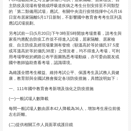
主防疫及現場有發燒或呼吸道疾病之考生分別安排至不同類型
的「第二類備用試場」應試。有關中央流行疫情指揮中心5月16
日宣布居家隔離5月17日新制，不影響國中教育會考考生匡列及
應試試場規劃。
另考試前一日(5月20日)下午3時至5時開放考場查看，請考生與
家長均應配合防疫工作並不得進入試場，居家隔離、居家檢
疫、自主防疫及經現場量測有發燒（額溫高於等於攝氏37.5度
或耳溫高於等於攝氏38度）之情況者，均不得進入考場，可利
用考場學校於網路公布平面圖熟悉考場動線，亦可委由親友或
國中教師協助查看考場，認識環境。
為維護全體考生權益、維持考試公平、保護考生及試務人員健
康，教育部與全國試務會擬定各項防疫措施，具體說明如下：
一、111年國中教育會考新增及強化之防疫措施
(一)一般試場人數降載
每間一般試場人數由原本42人降載為36人，增加考生座位前後
左右距離。
(二)提供相關工作人員面罩或護目鏡