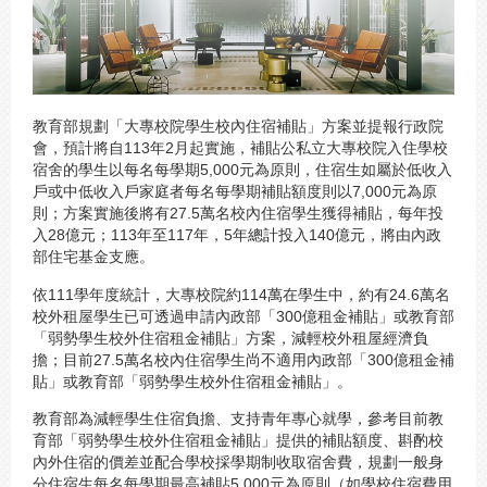
教育部規劃「大專校院學生校內住宿補貼」方案並提報行政院
會，預計將自113年2月起實施，補貼公私立大專校院入住學校
宿舍的學生以每名每學期5,000元為原則，住宿生如屬於低收入
戶或中低收入戶家庭者每名每學期補貼額度則以7,000元為原
則；方案實施後將有27.5萬名校內住宿學生獲得補貼，每年投
入28億元；113年至117年，5年總計投入140億元，將由內政
部住宅基金支應。
依111學年度統計，大專校院約114萬在學生中，約有24.6萬名
校外租屋學生已可透過申請內政部「300億租金補貼」或教育部
「弱勢學生校外住宿租金補貼」方案，減輕校外租屋經濟負
擔；目前27.5萬名校內住宿學生尚不適用內政部「300億租金補
貼」或教育部「弱勢學生校外住宿租金補貼」。
教育部為減輕學生住宿負擔、支持青年專心就學，參考目前教
育部「弱勢學生校外住宿租金補貼」提供的補貼額度、斟酌校
內外住宿的價差並配合學校採學期制收取宿舍費，規劃一般身
分住宿生每名每學期最高補貼5,000元為原則（如學校住宿費用