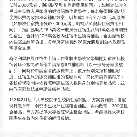
低於5,000元者，則補貼至與其住宿費用相同）；如屬於低收入
戶或中低收入戶家庭的經濟弱勢住宿學生，每名每學期補貼額
度則比照內政部租金補貼方案，以加成1.4倍至7,000元為原則
（如學校住宿費用低於7,000元者，則補貼至與其住宿費用相
同），預計協助約26.5萬名一般身分住宿生及約1萬名經濟弱勢
住宿生，合計約27.5萬名校內住宿學生獲得補貼，全面減輕校
內住宿生經濟負擔，每年所需經費約28億元將規劃自內政部住
宅基金支應。
為便利學校與住宿生申請，作業將由學校於學期開始前依各校
宿舍床位數向教育部申請預撥9成補貼款（以一般身分額度核
計），同時於申請宿舍的繳費單上，依身分別先預扣補貼額
度，住宿生只須繳交補貼後的差額即可，簡化申請作業程序；
各校於學期間再依實際申請住宿人數與身分別核算補貼款，並
向教育部核結並申請後續補貼款。
113年2月起「大專校院學生校內住宿補貼」方案實施後，搭配
現行教育部「弱勢學生校外住宿租金補貼」與內政部「300億租
金補貼」等方案提供大專校院學生租金補貼，希能減輕大專校
院學生在校內外住宿的經濟負擔。