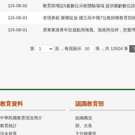
115-08-02
教育部增設5處數位示範體驗場域 提供樂齡數位
115-08-01
杏壇典範 榮耀綻放 國立高中職7位教師獲教育部
115-08-01
屏東東港青年壯遊點用海風、漁港與信仰，把臺
第
頁
，每頁顯示
筆
，共
12624
筆
教育資料
認識教育部
中華民國教育現況簡介
組織概況
教育統計
部、次長
法令規章
主任秘書室