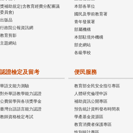
獎補助規定(含教育經費分配審議
本部各單位
委員會)
國民及學前教育署
出版品
青年發展署
行政院公報資訊網
部屬機構
教育剪影
本部駐境外機構
主題網站
部史網站
各級學校
認證檢定及留考
便民服務
華語文能力測驗
教育部全民安全指引專區
對外華語教學能力認證
人體研究倫理申訴
公費留學與各項獎學金
補助資訊公開專區
臺灣台語語言能力認證
預告統計資料發布時間表
教師資格檢定考試
學產基金資源區
教育消費者保護專區
性別統計專區