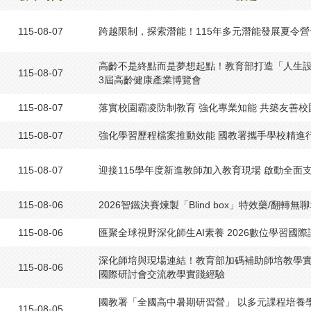
115-08-07
跨越限制，探索潛能！115年多元潛能發展夏令
高齡不是終點而是夢想起點！教育部打造「人生設
115-08-07
3屆高齡健康產業博覽會
115-08-07
落實校園霸凌防制教育 強化專業知能 共築友善校
115-08-07
強化學習歷程檔案推動效能 國教署攜手學校精進
115-08-07
迎接115學年度新進教師加入教育現場 啟動全面
115-08-06
2026智鐵決賽煉製「Blind box」特效藥/翻轉無
115-08-06
匯聚全球視野深化師生AI素養 2026數位學習國
深化師培與現場連結！教育部加碼補助師培教學實踐
115-08-06
國際研討會交流教學實踐經驗
國教署「全國高中暑期研習營」 以多元課程培養
115-08-05