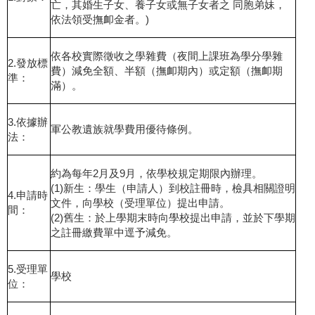
亡，其婚生子女、養子女或無子女者之 同胞弟妹，
依法領受撫卹金者。)
依各校實際徵收之學雜費（夜間上課班為學分學雜
2.發放標
費）減免全額、半額（撫卹期內）或定額（撫卹期
準：
滿）。
3.依據辦
軍公教遺族就學費用優待條例。
法：
約為每年2月及9月，依學校規定期限內辦理。
(1)新生：學生（申請人）到校註冊時，檢具相關證明
4.申請時
文件，向學校（受理單位）提出申請。
間：
(2)舊生：於上學期末時向學校提出申請，並於下學期
之註冊繳費單中逕予減免。
5.受理單
學校
位：