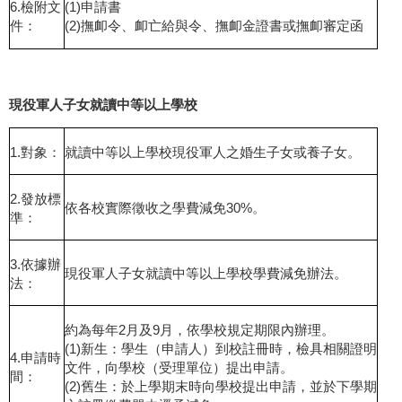
6.檢附文
(1)申請書
件：
(2)撫卹令、卹亡給與令、撫卹金證書或撫卹審定函
現役軍人子女就讀中等以上學校
1.對象：
就讀中等以上學校現役軍人之婚生子女或養子女。
2.發放標
依各校實際徵收之學費減免30%。
準：
3.依據辦
現役軍人子女就讀中等以上學校學費減免辦法。
法：
約為每年2月及9月，依學校規定期限內辦理。
(1)新生：學生（申請人）到校註冊時，檢具相關證明
4.申請時
文件，向學校（受理單位）提出申請。
間：
(2)舊生：於上學期末時向學校提出申請，並於下學期