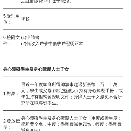
之註冊繳費單中逕予減免。
5.受理單
學校
位：
6.檢附文
(1)申請書
件：
(2)低收入戶或中低收戶證明正本
身心障礙學生及身心障礙人士子女
最近一年度家庭所得總額未超過新臺幣二百二十萬
元，學生或父母 (法定監護人) 持有身心障礙手冊；或
1.對象：
學生持有鑑輔會證明文件；身障人士子女減免不含研
究所在職專班學生。
身心障礙學生及身心障礙人士子女（重度或極重度：
2.發放標
學雜費全免，中度：學雜費減免70%，輕度：學雜費
準：
減免40%）。