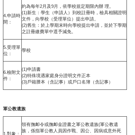
約為每年2月及9月，依學校規定期限內辦 理。
(1)新生：學生（申請人）到校註冊時，檢具相關證明
4.申請時
文件，向學校（受理單位）提出申請。
間：
(2)舊生：於上學期末時向學校提出申請，並於下學期
之註冊繳費單中逕予減免。
5.受理單
學校
位：
(1)申請書
6.檢附文
(2)特殊境遇家庭身分證明文件正本
件：
(3)戶籍謄本（含記事）或戶口名簿（含記事）
軍公教遺族
領有撫卹令或撫卹金證書之軍公教遺族(軍公教遺
族，係指軍公教人員因作戰、因公、因病或意外死
1.對象：